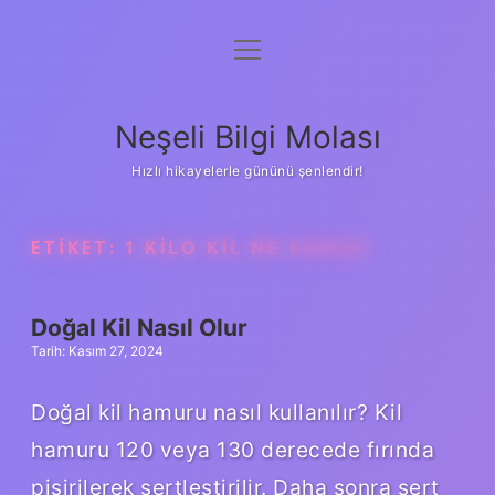
menüyü
Anasayfa
aç
Gizlilik Politikası
Neşeli Bilgi Molası
Yasal Uyarı
Hızlı hikayelerle gününü şenlendir!
Hakkımızda
ETIKET:
1 KILO KIL NE KADAR
Doğal Kil Nasıl Olur
Tarih: Kasım 27, 2024
Doğal kil hamuru nasıl kullanılır? Kil
hamuru 120 veya 130 derecede fırında
pişirilerek sertleştirilir. Daha sonra sert