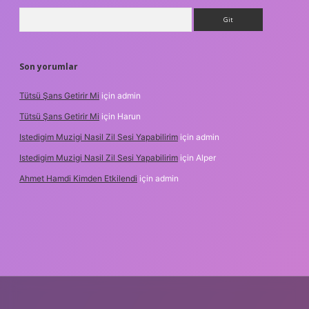
Arama
Son yorumlar
Tütsü Şans Getirir Mi
için
admin
Tütsü Şans Getirir Mi
için
Harun
Istedigim Muzigi Nasil Zil Sesi Yapabilirim
için
admin
Istedigim Muzigi Nasil Zil Sesi Yapabilirim
için
Alper
Ahmet Hamdi Kimden Etkilendi
için
admin
adresi