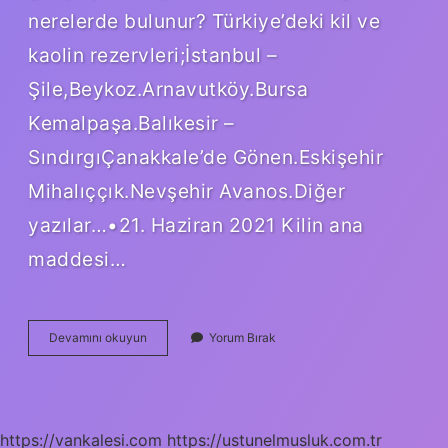
nerelerde bulunur? Türkiye’deki kil ve
kaolin rezervleri;İstanbul –
Şile,Beykoz.Arnavutköy.Bursa
Kemalpaşa.Balıkesir –
SındırgıÇanakkale’de Gönen.Eskişehir
Mihalıççık.Nevşehir Avanos.Diğer
yazılar…•21. Haziran 2021 Kilin ana
maddesi…
Doğal
Devamını okuyun
Yorum Bırak
Kil
Nasıl
Olur
https://vankalesi.com
https://ustunelmusluk.com.tr