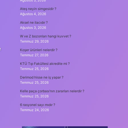
Ağustos 5, 2026
Ateş neyin simgesidir ?
Ağustos 4, 2026
Aksel ne ilacıdır ?
Ağustos 3, 2026
W ve Z bozonları hangi kuvvet ?
Temmuz 29, 2026
e
Koşer ürünleri nelerdir ?
Temmuz 27, 2026
KTÜ Tıp Fakültesi akredite mi ?
Temmuz 25, 2026
Derimod hisse ne iş yapar ?
Temmuz 25, 2026
Kelle paça çorbası’nın zararları nelerdir ?
Temmuz 25, 2026
6 rasyonel sayı mıdır ?
Temmuz 24, 2026