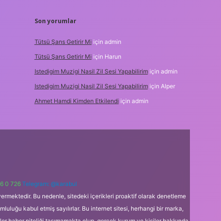
Son yorumlar
Tütsü Şans Getirir Mi
için
admin
Tütsü Şans Getirir Mi
için
Harun
Istedigim Muzigi Nasil Zil Sesi Yapabilirim
için
admin
Istedigim Muzigi Nasil Zil Sesi Yapabilirim
için
Alper
Ahmet Hamdi Kimden Etkilendi
için
admin
6 0 726
Telegram: @karabul
ermektedir. Bu nedenle, sitedeki içerikleri proaktif olarak denetleme
uğu kabul etmiş sayılırlar. Bu internet sitesi, herhangi bir marka,
kler haber niteliği taşımamakta olup, gerçek kurum ve kişiler hakkında