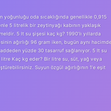
ın yoğunluğu oda sıcaklığında genellikle 0,915
le 5 litrelik bir zeytinyağı kabının yaklaşık
ldir. 5 lt su şişesi kaç kg? 1990’lı yıllarda
şesinin ağırlığı 96 gram iken, bugün aynı hacimd
addeden yüzde 30 tasarruf sağlanıyor. 5 lt su
litre Kaç kg eder? Bir litre su, süt, yağ veya
türebilirsiniz. Suyun özgül ağırlığının 1’e eşit