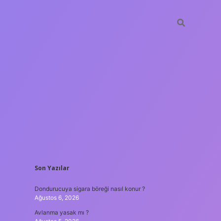
SIDEBAR
Son Yazılar
ilbet yeni giriş adresi
Dondurucuya sigara böreği nasıl konur ?
Ağustos 6, 2026
Avlanma yasak mı ?