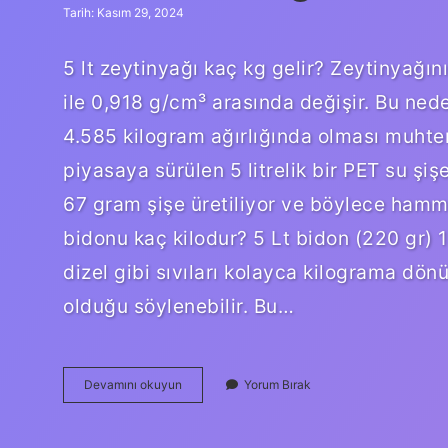
Tarih: Kasım 29, 2024
5 lt zeytinyağı kaç kg gelir? Zeytinyağın
ile 0,918 g/cm³ arasında değişir. Bu neden
4.585 kilogram ağırlığında olması muhteme
piyasaya sürülen 5 litrelik bir PET su şi
67 gram şişe üretiliyor ve böylece hamm
bidonu kaç kilodur? 5 Lt bidon (220 gr) 1 
dizel gibi sıvıları kolayca kilograma dönüş
olduğu söylenebilir. Bu…
5
Devamını okuyun
Yorum Bırak
Litre
Kac
Kg