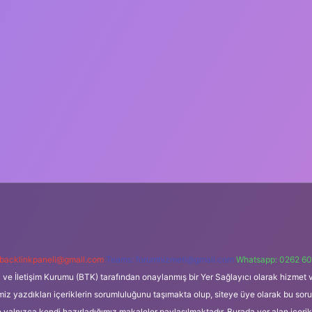
backlinkpaneli@gmail.com
Teams:
forumhizmeti@gmail.com
Whatsapp: 0262 60
i ve İletişim Kurumu (BTK) tarafından onaylanmış bir Yer Sağlayıcı olarak hizmet v
azdıkları içeriklerin sorumluluğunu taşımakta olup, siteye üye olarak bu sorumlul
e yalnızca kendi hazırladığımız makaleler paylaşılmaktadır. Burada yer alan içeri