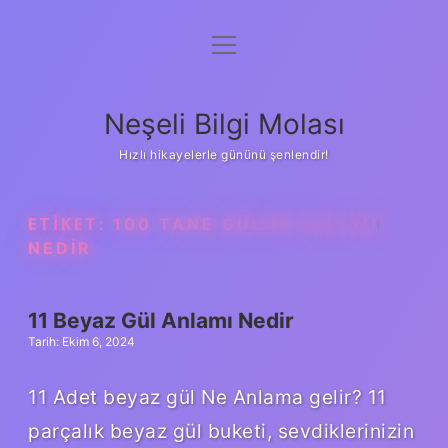
menüyü
Anasayfa
aç
Gizlilik Politikası
Neşeli Bilgi Molası
Yasal Uyarı
Hızlı hikayelerle gününü şenlendir!
Hakkımızda
ETIKET:
100 TANE GÜLÜN ANLAMI
NEDIR
11 Beyaz Gül Anlamı Nedir
Tarih: Ekim 6, 2024
11 Adet beyaz gül Ne Anlama gelir? 11
parçalık beyaz gül buketi, sevdiklerinizin