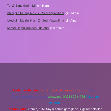
Tütsü Şans Getirir Mi
için
Harun
Istedigim Muzigi Nasil Zil Sesi Yapabilirim
için
admin
Istedigim Muzigi Nasil Zil Sesi Yapabilirim
için
Alper
Ahmet Hamdi Kimden Etkilendi
için
admin
ş adresi
Reklam ve İletişim:
E-mail:
backlinkpaneli@gmail.com
Teams:
forumhizmeti@gmail.com
Whatsapp: 0262 606 0 726
Telegram:
@karabul
Yasal Uyarı:
Sitemiz, 5651 Sayılı Kanun gereğince Bilgi Teknolojileri