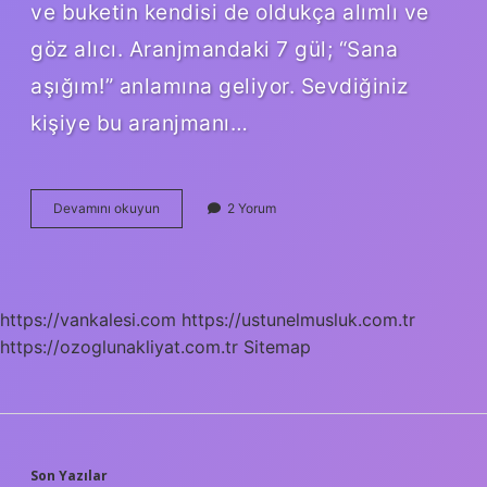
ve buketin kendisi de oldukça alımlı ve
göz alıcı. Aranjmandaki 7 gül; “Sana
aşığım!” anlamına geliyor. Sevdiğiniz
kişiye bu aranjmanı…
11
Devamını okuyun
2 Yorum
Beyaz
Gül
Anlamı
Nedir
https://vankalesi.com
https://ustunelmusluk.com.tr
https://ozoglunakliyat.com.tr
Sitemap
Son Yazılar