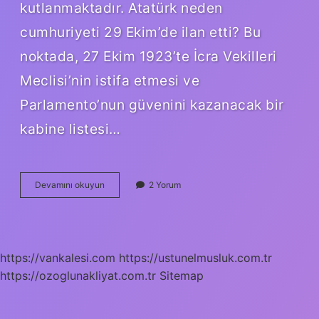
kutlanmaktadır. Atatürk neden
cumhuriyeti 29 Ekim’de ilan etti? Bu
noktada, 27 Ekim 1923’te İcra Vekilleri
Meclisi’nin istifa etmesi ve
Parlamento’nun güvenini kazanacak bir
kabine listesi…
29
Devamını okuyun
2 Yorum
Ekim
Cumhuriyet
Nasıl
Ilan
Edildi
https://vankalesi.com
https://ustunelmusluk.com.tr
https://ozoglunakliyat.com.tr
Sitemap