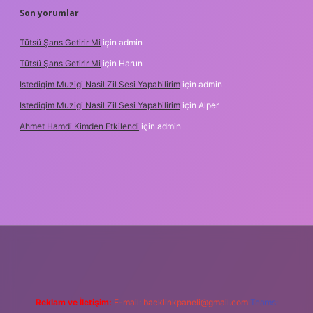
Son yorumlar
Tütsü Şans Getirir Mi
için
admin
Tütsü Şans Getirir Mi
için
Harun
Istedigim Muzigi Nasil Zil Sesi Yapabilirim
için
admin
Istedigim Muzigi Nasil Zil Sesi Yapabilirim
için
Alper
Ahmet Hamdi Kimden Etkilendi
için
admin
adresi
Reklam ve İletişim:
E-mail:
backlinkpaneli@gmail.com
Teams: