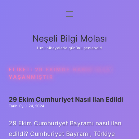
menüyü
Anasayfa
aç
Gizlilik Politikası
Neşeli Bilgi Molası
Yasal Uyarı
Hızlı hikayelerle gününü şenlendir!
Hakkımızda
ETIKET:
29 EKIMDE HANGI OLAY
YAŞANMIŞTIR
29 Ekim Cumhuriyet Nasıl Ilan Edildi
Tarih: Eylül 24, 2024
29 Ekim Cumhuriyet Bayramı nasıl ilan
edildi? Cumhuriyet Bayramı, Türkiye