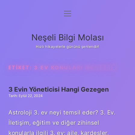
menüyü
Anasayfa
aç
Gizlilik Politikası
Neşeli Bilgi Molası
Yasal Uyarı
Hızlı hikayelerle gününü şenlendir!
Hakkımızda
ETIKET:
3 EV KONULARI NELERDIR
3 Evin Yöneticisi Hangi Gezegen
Tarih: Eylül 22, 2024
Astroloji 3. ev neyi temsil eder? 3. Ev.
İletişim, eğitim ve diğer zihinsel
konularla ilgili 3. ev; aile, kardeşler,