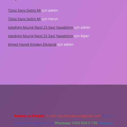
Tütsü Şans Getirir Mi
için
admin
Tütsü Şans Getirir Mi
için
Harun
Istedigim Muzigi Nasil Zil Sesi Yapabilirim
için
admin
Istedigim Muzigi Nasil Zil Sesi Yapabilirim
için
Alper
Ahmet Hamdi Kimden Etkilendi
için
admin
iş adresi
Reklam ve İletişim:
E-mail:
backlinkpaneli@gmail.com
Teams:
forumhizmeti@gmail.com
Whatsapp: 0262 606 0 726
Telegram: