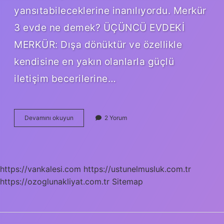
yansıtabileceklerine inanılıyordu. Merkür
3 evde ne demek? ÜÇÜNCÜ EVDEKİ
MERKÜR: Dışa dönüktür ve özellikle
kendisine en yakın olanlarla güçlü
iletişim becerilerine…
3
Devamını okuyun
2 Yorum
Evin
Yöneticisi
Hangi
Gezegen
https://vankalesi.com
https://ustunelmusluk.com.tr
https://ozoglunakliyat.com.tr
Sitemap