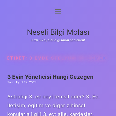
menüyü
Anasayfa
aç
Gizlilik Politikası
Neşeli Bilgi Molası
Yasal Uyarı
Hızlı hikayelerle gününü şenlendir!
Hakkımızda
ETIKET:
3 EVDE STELYUM NE DEMEK
3 Evin Yöneticisi Hangi Gezegen
Tarih: Eylül 22, 2024
Astroloji 3. ev neyi temsil eder? 3. Ev.
İletişim, eğitim ve diğer zihinsel
konularla ilgili 3. ev; aile, kardeşler,