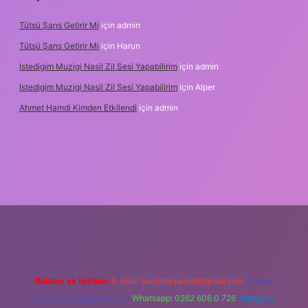
Tütsü Şans Getirir Mi
için
admin
Tütsü Şans Getirir Mi
için
Harun
Istedigim Muzigi Nasil Zil Sesi Yapabilirim
için
admin
Istedigim Muzigi Nasil Zil Sesi Yapabilirim
için
Alper
Ahmet Hamdi Kimden Etkilendi
için
admin
ş adresi
Reklam ve İletişim:
E-mail:
backlinkpaneli@gmail.com
Teams:
forumhizmeti@gmail.com
Whatsapp: 0262 606 0 726
Telegram: