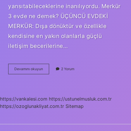
yansıtabileceklerine inanılıyordu. Merkür
3 evde ne demek? ÜÇÜNCÜ EVDEKİ
MERKÜR: Dışa dönüktür ve özellikle
kendisine en yakın olanlarla güçlü
iletişim becerilerine…
3
Devamını okuyun
2 Yorum
Evin
Yöneticisi
Hangi
Gezegen
https://vankalesi.com
https://ustunelmusluk.com.tr
https://ozoglunakliyat.com.tr
Sitemap