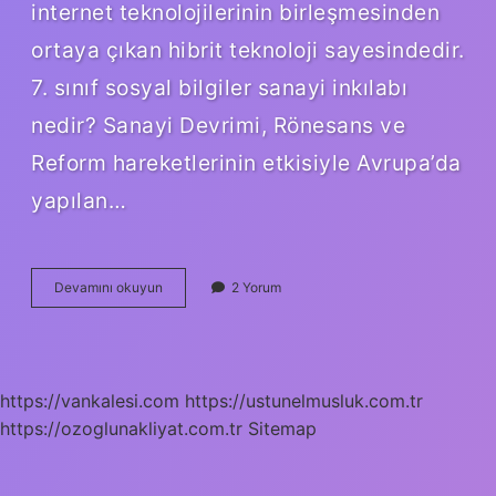
internet teknolojilerinin birleşmesinden
ortaya çıkan hibrit teknoloji sayesindedir.
7. sınıf sosyal bilgiler sanayi inkılabı
nedir? Sanayi Devrimi, Rönesans ve
Reform hareketlerinin etkisiyle Avrupa’da
yapılan…
7
Devamını okuyun
2 Yorum
Sınıf
Sanayi
Devrimi
Nedir
https://vankalesi.com
https://ustunelmusluk.com.tr
https://ozoglunakliyat.com.tr
Sitemap