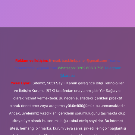
adresi
Reklam ve İletişim:
E-mail:
backlinkpaneli@gmail.com
Teams:
forumhizmeti@gmail.com
Whatsapp: 0262 606 0 726
Telegram:
@karabul
Yasal Uyarı:
Sitemiz, 5651 Sayılı Kanun gereğince Bilgi Teknolojileri
ve İletişim Kurumu (BTK) tarafından onaylanmış bir Yer Sağlayıcı
olarak hizmet vermektedir. Bu nedenle, sitedeki içerikleri proaktif
olarak denetleme veya araştırma yükümlülüğümüz bulunmamaktadır.
Ancak, üyelerimiz yazdıkları içeriklerin sorumluluğunu taşımakta olup,
siteye üye olarak bu sorumluluğu kabul etmiş sayılırlar. Bu internet
sitesi, herhangi bir marka, kurum veya şahıs şirketi ile hiçbir bağlantısı