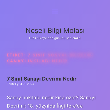
menüyü
Anasayfa
aç
Gizlilik Politikası
Neşeli Bilgi Molası
Yasal Uyarı
Hızlı hikayelerle gününü şenlendir!
Hakkımızda
ETIKET:
7 SINIF SOSYAL BILGILER
SANAYI INKILABI NEDIR
7 Sınıf Sanayi Devrimi Nedir
Tarih: Eylül 21, 2024
Sanayi inkılabı nedir kısa özet? Sanayi
Devrimi; 18. yüzyılda İngiltere’de