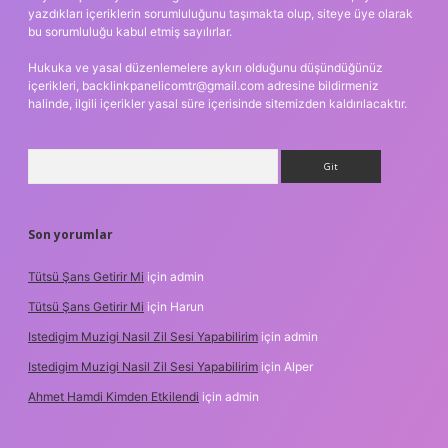
yazdıkları içeriklerin sorumluluğunu taşımakta olup, siteye üye olarak
bu sorumluluğu kabul etmiş sayılırlar.
Hukuka ve yasal düzenlemelere aykırı olduğunu düşündüğünüz
içerikleri,
backlinkpanelicomtr@gmail.com
adresine bildirmeniz
halinde, ilgili içerikler yasal süre içerisinde sitemizden kaldırılacaktır.
Arama
Son yorumlar
Tütsü Şans Getirir Mi
için
admin
Tütsü Şans Getirir Mi
için
Harun
Istedigim Muzigi Nasil Zil Sesi Yapabilirim
için
admin
Istedigim Muzigi Nasil Zil Sesi Yapabilirim
için
Alper
Ahmet Hamdi Kimden Etkilendi
için
admin