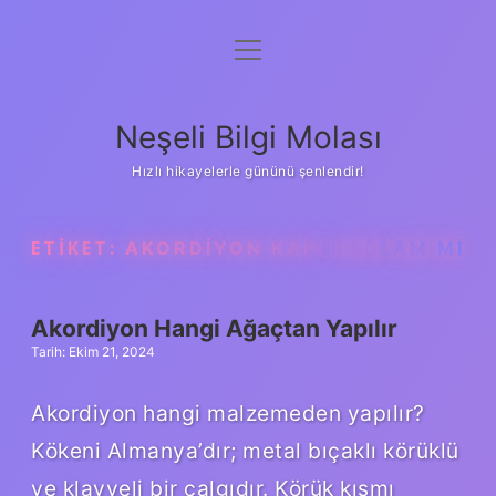
menüyü
Anasayfa
aç
Gizlilik Politikası
Neşeli Bilgi Molası
Yasal Uyarı
Hızlı hikayelerle gününü şenlendir!
Hakkımızda
ETIKET:
AKORDIYON KAPI SAĞLAM MI
Akordiyon Hangi Ağaçtan Yapılır
Tarih: Ekim 21, 2024
Akordiyon hangi malzemeden yapılır?
Kökeni Almanya’dır; metal bıçaklı körüklü
ve klavyeli bir çalgıdır. Körük kısmı