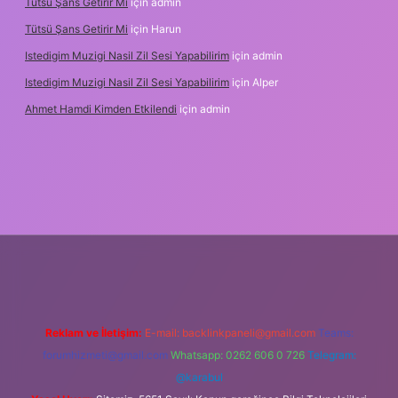
Tütsü Şans Getirir Mi
için
admin
Tütsü Şans Getirir Mi
için
Harun
Istedigim Muzigi Nasil Zil Sesi Yapabilirim
için
admin
Istedigim Muzigi Nasil Zil Sesi Yapabilirim
için
Alper
Ahmet Hamdi Kimden Etkilendi
için
admin
 adresi
Reklam ve İletişim:
E-mail:
backlinkpaneli@gmail.com
Teams:
forumhizmeti@gmail.com
Whatsapp: 0262 606 0 726
Telegram:
@karabul