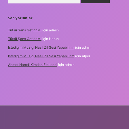
Son yorumlar
Tütsü Şans Getirir Mi
için
admin
Tütsü Şans Getirir Mi
için
Harun
Istedigim Muzigi Nasil Zil Sesi Yapabilirim
için
admin
Istedigim Muzigi Nasil Zil Sesi Yapabilirim
için
Alper
Ahmet Hamdi Kimden Etkilendi
için
admin
adresi