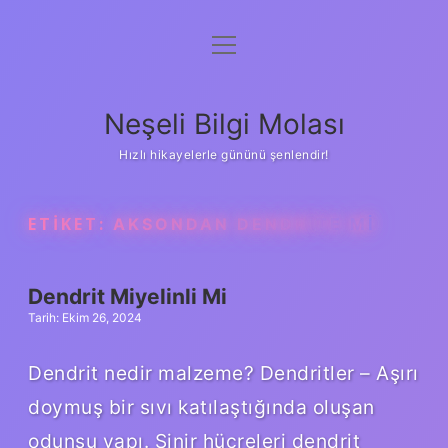
menüyü
Anasayfa
aç
Gizlilik Politikası
Neşeli Bilgi Molası
Yasal Uyarı
Hızlı hikayelerle gününü şenlendir!
Hakkımızda
ETIKET:
AKSONDAN DENDRITE MI
Dendrit Miyelinli Mi
Tarih: Ekim 26, 2024
Dendrit nedir malzeme? Dendritler – Aşırı
doymuş bir sıvı katılaştığında oluşan
odunsu yapı. Sinir hücreleri dendrit