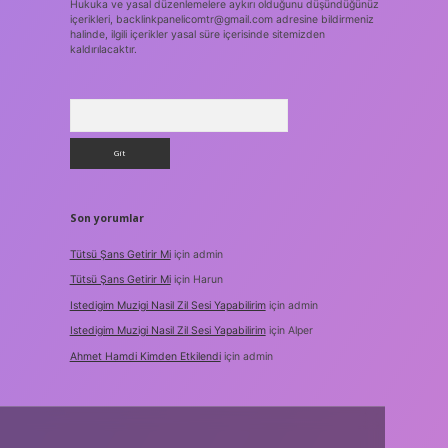
Hukuka ve yasal düzenlemelere aykırı olduğunu düşündüğünüz
içerikleri,
backlinkpanelicomtr@gmail.com
adresine bildirmeniz
halinde, ilgili içerikler yasal süre içerisinde sitemizden
kaldırılacaktır.
Arama
Son yorumlar
Tütsü Şans Getirir Mi
için
admin
Tütsü Şans Getirir Mi
için
Harun
Istedigim Muzigi Nasil Zil Sesi Yapabilirim
için
admin
Istedigim Muzigi Nasil Zil Sesi Yapabilirim
için
Alper
Ahmet Hamdi Kimden Etkilendi
için
admin