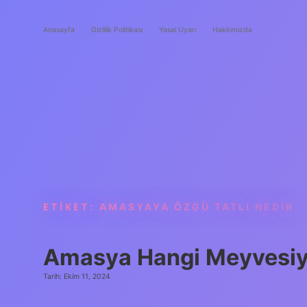
Anasayfa
Gizlilik Politikası
Yasal Uyarı
Hakkımızda
ETIKET:
AMASYAYA ÖZGÜ TATLI NEDIR
Amasya Hangi Meyvesiy
Tarih: Ekim 11, 2024