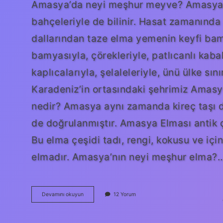
Amasya’da neyi meşhur meyve? Amasya 
bahçeleriyle de bilinir. Hasat zamanınd
dallarından taze elma yemenin keyfi bam
bamyasıyla, çörekleriyle, patlıcanlı kabak
kaplıcalarıyla, şelaleleriyle, ünü ülke sı
Karadeniz’in ortasındaki şehrimiz Amas
nedir? Amasya aynı zamanda kireç taşı diy
de doğrulanmıştır. Amasya Elması antik 
Bu elma çeşidi tadı, rengi, kokusu ve için
elmadır. Amasya’nın neyi meşhur elma?
Amasya
Devamını okuyun
12 Yorum
Hangi
Meyvesiyle
Ünlüdür