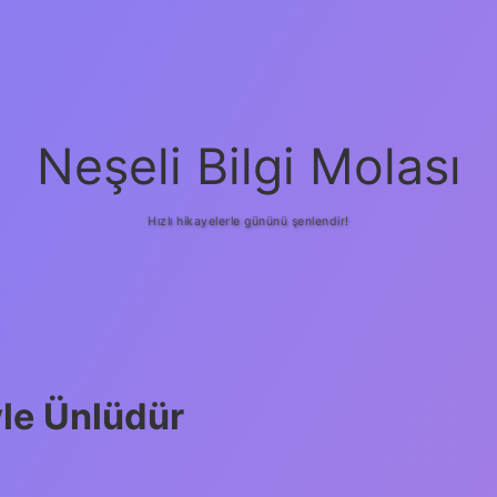
Neşeli Bilgi Molası
Hızlı hikayelerle gününü şenlendir!
le Ünlüdür