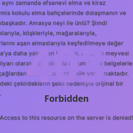
aynı zamanda efsanevi elma ve kiraz
a mis kokulu elma bahçelerinde dolaşmanın ve
başkadır. Amasya neyi ile ünlü? Şimdi
larıyla, köşkleriyle, mağaralarıyla,
403
nırlarını aşan elmaslarıyla keşfedilmeye değer
ya’ya daha yakından bakalım. Amasya meyvesi
arı olarak da anılır. Bu durum tarihi belgelerle
çağlardan kalma eserlerde bile yer almaktadır.
deki çekirdeklerin şekli nedeniyle orijinal bir
…
Forbidden
Access to this resource on the server is denied