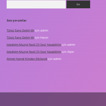
Arama
Son yorumlar
Tütsü Şans Getirir Mi
için
admin
Tütsü Şans Getirir Mi
için
Harun
Istedigim Muzigi Nasil Zil Sesi Yapabilirim
için
admin
Istedigim Muzigi Nasil Zil Sesi Yapabilirim
için
Alper
Ahmet Hamdi Kimden Etkilendi
için
admin
 adresi