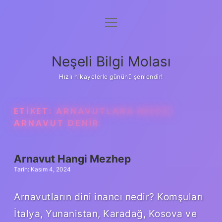
menüyü
Anasayfa
aç
Gizlilik Politikası
Neşeli Bilgi Molası
Yasal Uyarı
Hızlı hikayelerle gününü şenlendir!
Hakkımızda
ETIKET:
ARNAVUTLARA NEDEN
ARNAVUT DENIR
Arnavut Hangi Mezhep
Tarih: Kasım 4, 2024
Arnavutların dini inancı nedir? Komşuları
İtalya, Yunanistan, Karadağ, Kosova ve