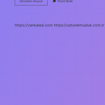
Arpada
Devamını okuyun
Yorum Bırak
Kaç
Enerji
Var
https://vankalesi.com
https://ustunelmusluk.com.tr