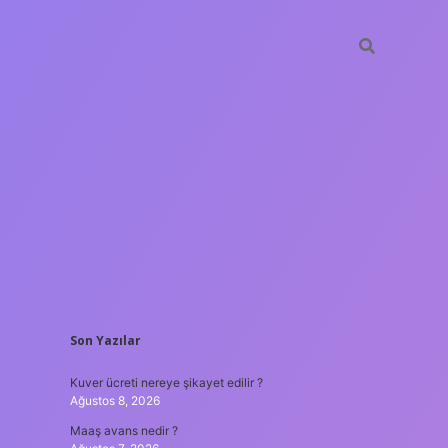
SIDEBAR
Son Yazılar
ilbet yeni giriş adresi
Kuver ücreti nereye şikayet edilir ?
Ağustos 8, 2026
Maaş avans nedir ?