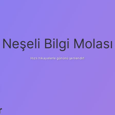
Neşeli Bilgi Molası
Hızlı hikayelerle gününü şenlendir!
r