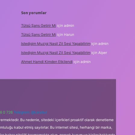
Son yorumlar
Tütsü Şans Getirir Mi
için
admin
Tütsü Şans Getirir Mi
için
Harun
Istedigim Muzigi Nasil Zil Sesi Yapabilirim
için
admin
Istedigim Muzigi Nasil Zil Sesi Yapabilirim
için
Alper
Ahmet Hamdi Kimden Etkilendi
için
admin
6 0 726
Telegram: @karabul
ermektedir. Bu nedenle, sitedeki içerikleri proaktif olarak denetleme
uğu kabul etmiş sayılırlar. Bu internet sitesi, herhangi bir marka,
kler haber niteliği taşımamakta olup, gerçek kurum ve kişiler hakkında