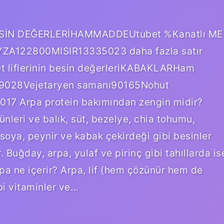
 BESİN DEĞERLERİHAMMADDEUtubet %Kanatlı ME
A122800MISIR13335023 daha fazla satır
yet liflerinin besin değerleriKABAKLARHam
9028Vejetaryen samanı90165Nohut
017 Arpa protein bakımından zengin midir?
rünleri ve balık, süt, bezelye, chia tohumu,
oya, peynir ve kabak çekirdeği gibi besinler
 Buğday, arpa, yulaf ve pirinç gibi tahıllarda is
rpa ne içerir? Arpa, lif (hem çözünür hem de
i vitaminler ve…