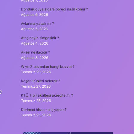
Ağustos 7, 2026
Dondurucuya sigara böreği nasıl konur ?
Ağustos 6, 2026
Avlanma yasak mı ?
Ağustos 5, 2026
Ateş neyin simgesidir ?
Ağustos 4, 2026
Aksel ne ilacıdır ?
Ağustos 3, 2026
W ve Z bozonları hangi kuvvet ?
Temmuz 29, 2026
Koşer ürünleri nelerdir ?
Temmuz 27, 2026
e
KTÜ Tıp Fakültesi akredite mi ?
Temmuz 25, 2026
Derimod hisse ne iş yapar ?
Temmuz 25, 2026