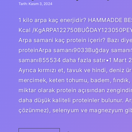
Tarih: Kasım 3, 2024
1 kilo arpa kaç enerjidir? HAMMADDE
Kcal /KgARPA122750BUĞDAY123050PEYZ
Arpa samani kaç protein içerir? Bazı di
proteinArpa samanı9033Buğday samanı
samanı855534 daha fazla satır•1 Mart 2
Ayrıca kırmızı et, tavuk ve hindi, deniz ü
mercimek, keten tohumu, badem, fındık, s
miktar olarak protein açısından zengindir.
daha düşük kaliteli proteinler bulunur. A
çözünmez), selenyum ve magnezyum gib