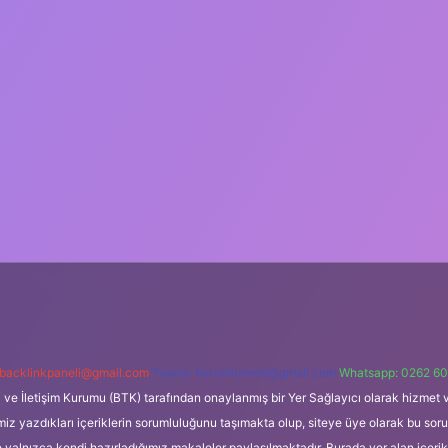
backlinkpaneli@gmail.com
Teams:
forumhizmeti@gmail.com
Whatsapp: 0262 60
i ve İletişim Kurumu (BTK) tarafından onaylanmış bir Yer Sağlayıcı olarak hizmet v
azdıkları içeriklerin sorumluluğunu taşımakta olup, siteye üye olarak bu sorumlul
e yalnızca kendi hazırladığımız makaleler paylaşılmaktadır. Burada yer alan içeri