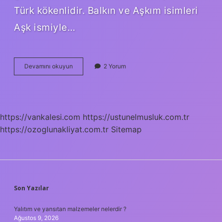
Türk kökenlidir. Balkın ve Aşkım isimleri
Aşk ismiyle…
Aşkın
Devamını okuyun
2 Yorum
Ne
Anlama
Gelir
https://vankalesi.com
https://ustunelmusluk.com.tr
https://ozoglunakliyat.com.tr
Sitemap
SIDEBAR
Son Yazılar
Yalıtım ve yansıtan malzemeler nelerdir ?
Ağustos 9, 2026