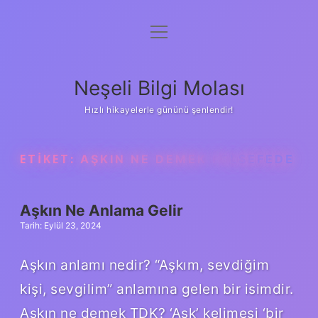
menüyü
Anasayfa
aç
Gizlilik Politikası
Neşeli Bilgi Molası
Yasal Uyarı
Hızlı hikayelerle gününü şenlendir!
Hakkımızda
ETIKET:
AŞKIN NE DEMEK FELSEFEDE
Aşkın Ne Anlama Gelir
Tarih: Eylül 23, 2024
Aşkın anlamı nedir? “Aşkım, sevdiğim
kişi, sevgilim” anlamına gelen bir isimdir.
Aşkın ne demek TDK? ‘Aşk’ kelimesi ‘bir