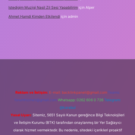
Istedigim Muzigi Nasil Zil Sesi Yapabilirim
için
Alper
Ahmet Hamdi Kimden Etkilendi
için
admin
ş adresi
Reklam ve İletişim:
E-mail:
backlinkpaneli@gmail.com
Teams:
forumhizmeti@gmail.com
Whatsapp: 0262 606 0 726
Telegram:
@karabul
Yasal Uyarı:
Sitemiz, 5651 Sayılı Kanun gereğince Bilgi Teknolojileri
ve İletişim Kurumu (BTK) tarafından onaylanmış bir Yer Sağlayıcı
olarak hizmet vermektedir. Bu nedenle, sitedeki içerikleri proaktif