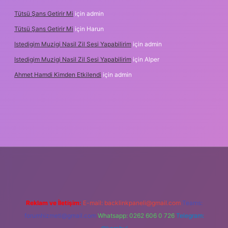
Tütsü Şans Getirir Mi
için
admin
Tütsü Şans Getirir Mi
için
Harun
Istedigim Muzigi Nasil Zil Sesi Yapabilirim
için
admin
Istedigim Muzigi Nasil Zil Sesi Yapabilirim
için
Alper
Ahmet Hamdi Kimden Etkilendi
için
admin
ş adresi
Reklam ve İletişim:
E-mail:
backlinkpaneli@gmail.com
Teams:
forumhizmeti@gmail.com
Whatsapp: 0262 606 0 726
Telegram: