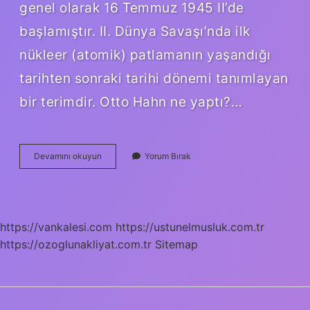
genel olarak 16 Temmuz 1945 II’de
başlamıştır. II. Dünya Savaşı’nda ilk
nükleer (atomik) patlamanın yaşandığı
tarihten sonraki tarihi dönemi tanımlayan
bir terimdir. Otto Hahn ne yaptı?…
Otto
Devamını okuyun
Yorum Bırak
Hahn
Atomu
Parçaladı
Mı
https://vankalesi.com
https://ustunelmusluk.com.tr
https://ozoglunakliyat.com.tr
Sitemap