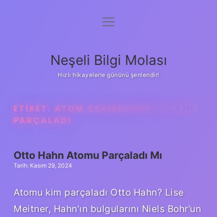
menüyü
Anasayfa
aç
Gizlilik Politikası
Neşeli Bilgi Molası
Yasal Uyarı
Hızlı hikayelerle gününü şenlendir!
Hakkımızda
ETIKET:
ATOM ÇEKIRDEĞINI ILK KIM
PARÇALADI
Otto Hahn Atomu Parçaladı Mı
Tarih: Kasım 29, 2024
Atomu kim parçaladı Otto Hahn? Lise
Meitner, Hahn’ın bulgularını Niels Bohr’un