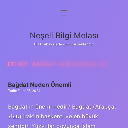
menüyü
Anasayfa
aç
Gizlilik Politikası
Neşeli Bilgi Molası
Yasal Uyarı
Hızlı hikayelerle gününü şenlendir!
Hakkımızda
ETIKET:
BAĞDATI KIM BOMBALADI
Bağdat Neden Önemli
Tarih: Ekim 25, 2024
Bağdat’ın önemi nedir? Bağdat (Arapça:
بغداد‎) Irak’ın başkenti ve en büyük
şehridir. Yüzyıllar boyunca İslam