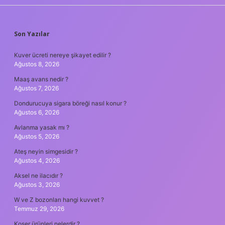
SIDEBAR
Son Yazılar
Kuver ücreti nereye şikayet edilir ?
Ağustos 8, 2026
Maaş avans nedir ?
Ağustos 7, 2026
Dondurucuya sigara böreği nasıl konur ?
Ağustos 6, 2026
Avlanma yasak mı ?
Ağustos 5, 2026
Ateş neyin simgesidir ?
Ağustos 4, 2026
Aksel ne ilacıdır ?
Ağustos 3, 2026
W ve Z bozonları hangi kuvvet ?
Temmuz 29, 2026
Koşer ürünleri nelerdir ?