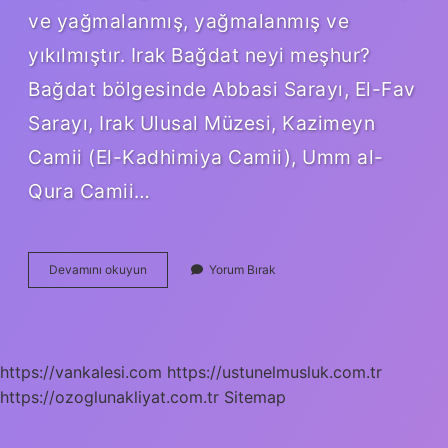
ve yağmalanmış, yağmalanmış ve
yıkılmıştır. Irak Bağdat neyi meşhur?
Bağdat bölgesinde Abbasi Sarayı, El-Fav
Sarayı, Irak Ulusal Müzesi, Kazimeyn
Camii (El-Kadhimiya Camii), Umm al-
Qura Camii…
Bağdat
Devamını okuyun
Yorum Bırak
Neden
Önemli
https://vankalesi.com
https://ustunelmusluk.com.tr
https://ozoglunakliyat.com.tr
Sitemap