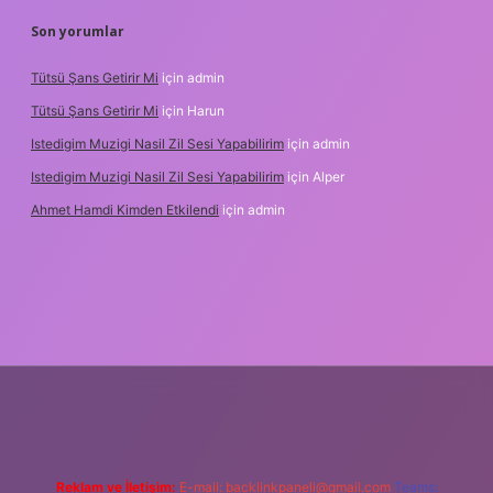
Son yorumlar
Tütsü Şans Getirir Mi
için
admin
Tütsü Şans Getirir Mi
için
Harun
Istedigim Muzigi Nasil Zil Sesi Yapabilirim
için
admin
Istedigim Muzigi Nasil Zil Sesi Yapabilirim
için
Alper
Ahmet Hamdi Kimden Etkilendi
için
admin
adresi
Reklam ve İletişim:
E-mail:
backlinkpaneli@gmail.com
Teams: