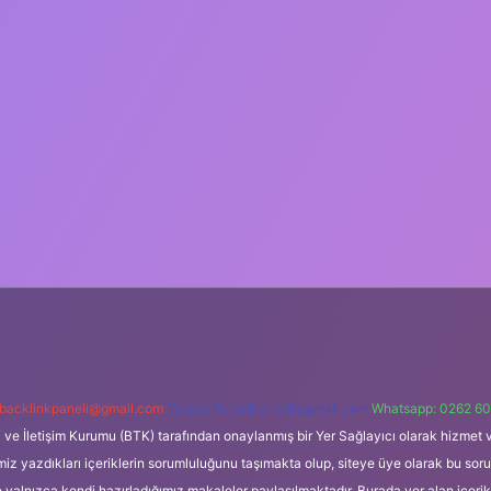
backlinkpaneli@gmail.com
Teams:
forumhizmeti@gmail.com
Whatsapp: 0262 60
i ve İletişim Kurumu (BTK) tarafından onaylanmış bir Yer Sağlayıcı olarak hizmet v
azdıkları içeriklerin sorumluluğunu taşımakta olup, siteye üye olarak bu sorumlul
e yalnızca kendi hazırladığımız makaleler paylaşılmaktadır. Burada yer alan içeri