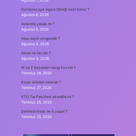
Ağustos 7, 2026
Dondurucuya sigara böreği nasıl konur ?
Ağustos 6, 2026
Avlanma yasak mı ?
Ağustos 5, 2026
Ateş neyin simgesidir ?
Ağustos 4, 2026
Aksel ne ilacıdır ?
Ağustos 3, 2026
W ve Z bozonları hangi kuvvet ?
Temmuz 29, 2026
Koşer ürünleri nelerdir ?
Temmuz 27, 2026
KTÜ Tıp Fakültesi akredite mi ?
Temmuz 25, 2026
Derimod hisse ne iş yapar ?
Temmuz 25, 2026