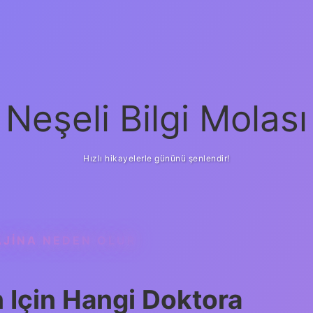
Neşeli Bilgi Molası
Hızlı hikayelerle gününü şenlendir!
AJINA NEDEN OLUR
 Için Hangi Doktora