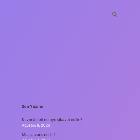
SIDEBAR
Son Yazılar
ilbet yeni giriş adresi
Kuver ücreti nereye şikayet edilir ?
Ağustos 8, 2026
Maaş avans nedir ?