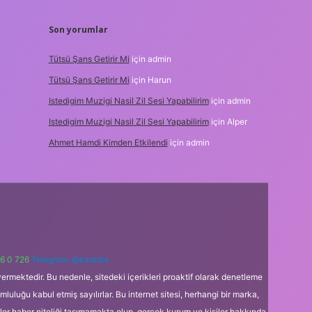
Son yorumlar
Tütsü Şans Getirir Mi
için
admin
Tütsü Şans Getirir Mi
için
Harun
Istedigim Muzigi Nasil Zil Sesi Yapabilirim
için
admin
Istedigim Muzigi Nasil Zil Sesi Yapabilirim
için
Alper
Ahmet Hamdi Kimden Etkilendi
için
admin
6 0 726
Telegram: @karabul
ermektedir. Bu nedenle, sitedeki içerikleri proaktif olarak denetleme
uğu kabul etmiş sayılırlar. Bu internet sitesi, herhangi bir marka,
kler haber niteliği taşımamakta olup, gerçek kurum ve kişiler hakkında