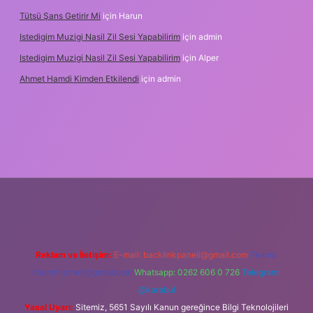
Tütsü Şans Getirir Mi
için
Harun
Istedigim Muzigi Nasil Zil Sesi Yapabilirim
için
admin
Istedigim Muzigi Nasil Zil Sesi Yapabilirim
için
Alper
Ahmet Hamdi Kimden Etkilendi
için
admin
ş adresi
Reklam ve İletişim:
E-mail:
backlinkpaneli@gmail.com
Teams:
forumhizmeti@gmail.com
Whatsapp: 0262 606 0 726
Telegram:
@karabul
Yasal Uyarı:
Sitemiz, 5651 Sayılı Kanun gereğince Bilgi Teknolojileri