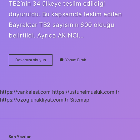
TB2’nin 34 ülkeye teslim edildiği
duyuruldu. Bu kapsamda teslim edilen
Bayraktar TB2 sayısının 600 olduğu
belirtildi. Ayrıca AKINCI…
Akinci
Devamını okuyun
Yorum Bırak
Ihraç
Edildi
Mi
https://vankalesi.com
https://ustunelmusluk.com.tr
https://ozoglunakliyat.com.tr
Sitemap
Son Yazılar