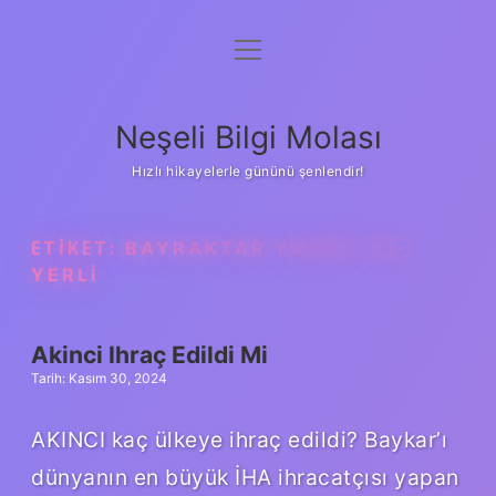
menüyü
Anasayfa
aç
Gizlilik Politikası
Neşeli Bilgi Molası
Yasal Uyarı
Hızlı hikayelerle gününü şenlendir!
Hakkımızda
ETIKET:
BAYRAKTAR YÜZDE KAÇ
YERLI
Akinci Ihraç Edildi Mi
Tarih: Kasım 30, 2024
AKINCI kaç ülkeye ihraç edildi? Baykar’ı
dünyanın en büyük İHA ihracatçısı yapan