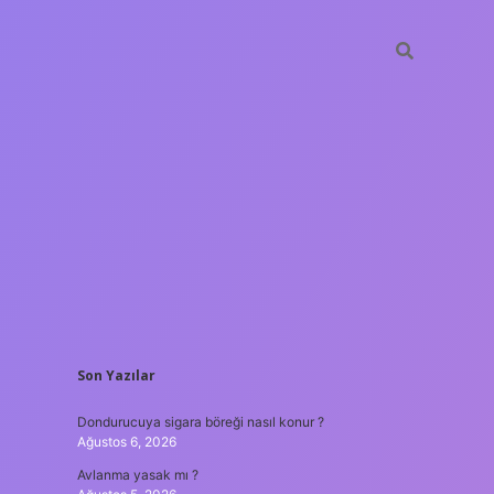
SIDEBAR
Son Yazılar
ilbet yeni giriş adresi
Dondurucuya sigara böreği nasıl konur ?
Ağustos 6, 2026
Avlanma yasak mı ?