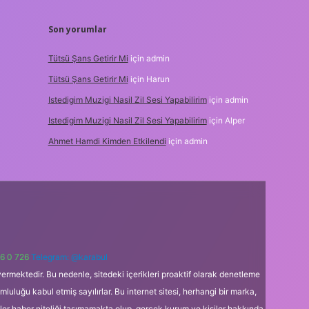
Son yorumlar
Tütsü Şans Getirir Mi
için
admin
Tütsü Şans Getirir Mi
için
Harun
Istedigim Muzigi Nasil Zil Sesi Yapabilirim
için
admin
Istedigim Muzigi Nasil Zil Sesi Yapabilirim
için
Alper
Ahmet Hamdi Kimden Etkilendi
için
admin
6 0 726
Telegram: @karabul
ermektedir. Bu nedenle, sitedeki içerikleri proaktif olarak denetleme
uğu kabul etmiş sayılırlar. Bu internet sitesi, herhangi bir marka,
kler haber niteliği taşımamakta olup, gerçek kurum ve kişiler hakkında