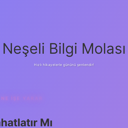
Neşeli Bilgi Molası
Hızlı hikayelerle gününü şenlendir!
 NE IŞE YARAR
hatlatır Mı