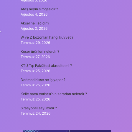
Ağustos 5, 2026
Ateş neyin simgesidir ?
Ağustos 4, 2026
Aksel ne ilacıdır ?
Ağustos 3, 2026
.
W ve Z bozonları hangi kuvvet ?
Temmuz 29, 2026
Koşer ürünleri nelerdir ?
Temmuz 27, 2026
KTÜ Tıp Fakültesi akredite mi ?
Temmuz 25, 2026
Derimod hisse ne iş yapar ?
Temmuz 25, 2026
Kelle paça çorbası’nın zararları nelerdir ?
Temmuz 25, 2026
6 rasyonel sayı mıdır ?
Temmuz 24, 2026