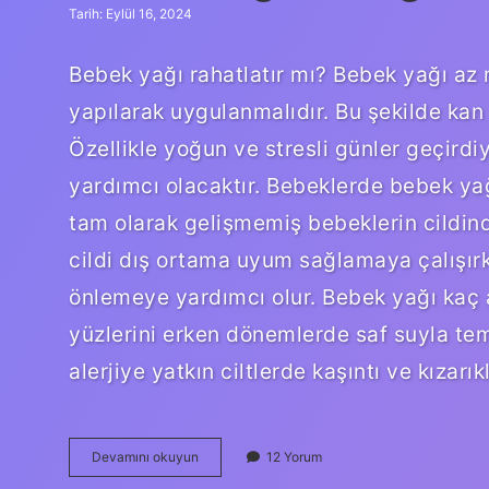
Tarih: Eylül 16, 2024
Bebek yağı rahatlatır mı? Bebek yağı az 
yapılarak uygulanmalıdır. Bu şekilde kan d
Özellikle yoğun ve stresli günler geçir
yardımcı olacaktır. Bebeklerde bebek yağ
tam olarak gelişmemiş bebeklerin cildin
cildi dış ortama uyum sağlamaya çalışırken
önlemeye yardımcı olur. Bebek yağı kaç a
yüzlerini erken dönemlerde saf suyla te
alerjiye yatkın ciltlerde kaşıntı ve kızar
Bebek
Devamını okuyun
12 Yorum
Yağı