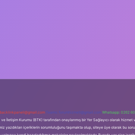
backlinkpaneli@gmail.com
Teams:
forumhizmeti@gmail.com
Whatsapp: 0262 60
i ve İletişim Kurumu (BTK) tarafından onaylanmış bir Yer Sağlayıcı olarak hizmet v
azdıkları içeriklerin sorumluluğunu taşımakta olup, siteye üye olarak bu sorumlul
e yalnızca kendi hazırladığımız makaleler paylaşılmaktadır. Burada yer alan içeri