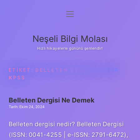
menüyü
Anasayfa
aç
Gizlilik Politikası
Neşeli Bilgi Molası
Yasal Uyarı
Hızlı hikayelerle gününü şenlendir!
Hakkımızda
ETIKET:
BELLETEN DERGISI NEDIR
KPSS
Belleten Dergisi Ne Demek
Tarih: Ekim 24, 2024
Belleten dergisi nedir? Belleten Dergisi
(ISSN: 0041-4255 | e-ISSN: 2791-6472),