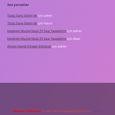
Son yorumlar
Tütsü Şans Getirir Mi
için
admin
Tütsü Şans Getirir Mi
için
Harun
Istedigim Muzigi Nasil Zil Sesi Yapabilirim
için
admin
Istedigim Muzigi Nasil Zil Sesi Yapabilirim
için
Alper
Ahmet Hamdi Kimden Etkilendi
için
admin
ni giriş adresi
Reklam ve İletişim:
E-mail:
backlinkpaneli@gmail.com
Teams: