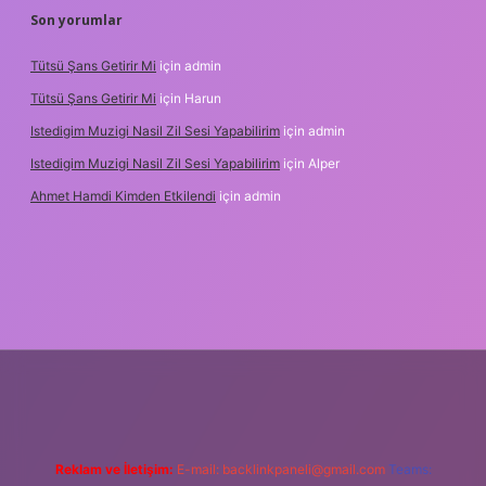
Son yorumlar
Tütsü Şans Getirir Mi
için
admin
Tütsü Şans Getirir Mi
için
Harun
Istedigim Muzigi Nasil Zil Sesi Yapabilirim
için
admin
Istedigim Muzigi Nasil Zil Sesi Yapabilirim
için
Alper
Ahmet Hamdi Kimden Etkilendi
için
admin
adresi
Reklam ve İletişim:
E-mail:
backlinkpaneli@gmail.com
Teams: