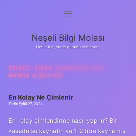
menüyü
Anasayfa
aç
Gizlilik Politikası
Neşeli Bilgi Molası
Yasal Uyarı
Hızlı hikayelerle gününü şenlendir!
Hakkımızda
ETIKET:
BIBER ÇEKIRDEĞI KAÇ
GÜNDE ÇIMLENIR
En Kolay Ne Çimlenir
Tarih: Eylül 27, 2024
En kolay çimlendirme nasıl yapılır? Bir
kasede su kaynatın ve 1-2 litre kaynamış