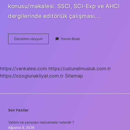
konusu/makalesi. SSCI, SCI-Exp ve AHCI
dergilerinde editörlük çalışması.…
Bir
Devamını okuyun
Yorum Bırak
Bildiri
Kaç
Puan
https://vankalesi.com
https://ustunelmusluk.com.tr
https://ozoglunakliyat.com.tr
Sitemap
SIDEBAR
Son Yazılar
Yalıtım ve yansıtan malzemeler nelerdir ?
Ağustos 9, 2026