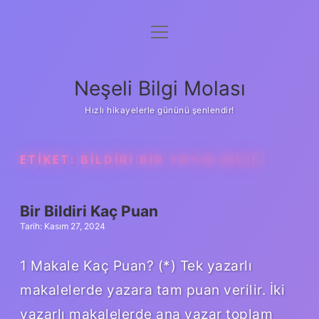
menüyü
Anasayfa
aç
Gizlilik Politikası
Neşeli Bilgi Molası
Yasal Uyarı
Hızlı hikayelerle gününü şenlendir!
Hakkımızda
ETIKET:
BILDIRI BIR YAYIN MIDIR
Bir Bildiri Kaç Puan
Tarih: Kasım 27, 2024
1 Makale Kaç Puan? (*) Tek yazarlı
makalelerde yazara tam puan verilir. İki
yazarlı makalelerde ana yazar toplam