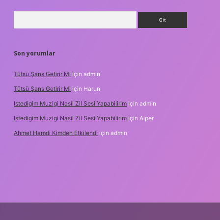
Arama
Son yorumlar
Tütsü Şans Getirir Mi
için
admin
Tütsü Şans Getirir Mi
için
Harun
Istedigim Muzigi Nasil Zil Sesi Yapabilirim
için
admin
Istedigim Muzigi Nasil Zil Sesi Yapabilirim
için
Alper
Ahmet Hamdi Kimden Etkilendi
için
admin
 adresi