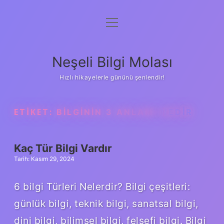
menüyü
Anasayfa
aç
Gizlilik Politikası
Neşeli Bilgi Molası
Yasal Uyarı
Hızlı hikayelerle gününü şenlendir!
Hakkımızda
ETIKET:
BILGININ 3 ANLAMI NEDIR
Kaç Tür Bilgi Vardır
Tarih: Kasım 29, 2024
6 bilgi Türleri Nelerdir? Bilgi çeşitleri:
günlük bilgi, teknik bilgi, sanatsal bilgi,
dini bilgi, bilimsel bilgi, felsefi bilgi. Bilgi