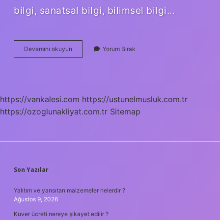
bilgi, sanatsal bilgi, bilimsel bilgi…
Kaç
Devamını okuyun
Yorum Bırak
Tür
Bilgi
Vardır
https://vankalesi.com
https://ustunelmusluk.com.tr
https://ozoglunakliyat.com.tr
Sitemap
SIDEBAR
Son Yazılar
Yalıtım ve yansıtan malzemeler nelerdir ?
Ağustos 9, 2026
Kuver ücreti nereye şikayet edilir ?