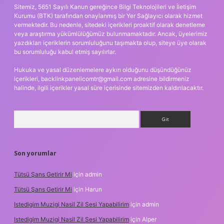
Sitemiz, 5651 Sayılı Kanun gereğince Bilgi Teknolojileri ve İletişim
Kurumu (BTK) tarafından onaylanmış bir Yer Sağlayıcı olarak hizmet
vermektedir. Bu nedenle, sitedeki içerikleri proaktif olarak denetleme
veya araştırma yükümlülüğümüz bulunmamaktadır. Ancak, üyelerimiz
yazdıkları içeriklerin sorumluluğunu taşımakta olup, siteye üye olarak
bu sorumluluğu kabul etmiş sayılırlar.
Hukuka ve yasal düzenlemelere aykırı olduğunu düşündüğünüz
içerikleri,
backlinkpanelicomtr@gmail.com
adresine bildirmeniz
halinde, ilgili içerikler yasal süre içerisinde sitemizden kaldırılacaktır.
Arama
Son yorumlar
Tütsü Şans Getirir Mi
için
admin
Tütsü Şans Getirir Mi
için
Harun
Istedigim Muzigi Nasil Zil Sesi Yapabilirim
için
admin
Istedigim Muzigi Nasil Zil Sesi Yapabilirim
için
Alper