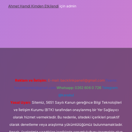
Ahmet Hamdi Kimden Etkilendi
için
admin
ş adresi
Reklam ve İletişim:
E-mail:
backlinkpaneli@gmail.com
Teams:
forumhizmeti@gmail.com
Whatsapp: 0262 606 0 726
Telegram:
@karabul
Yasal Uyarı:
Sitemiz, 5651 Sayılı Kanun gereğince Bilgi Teknolojileri
ve İletişim Kurumu (BTK) tarafından onaylanmış bir Yer Sağlayıcı
olarak hizmet vermektedir. Bu nedenle, sitedeki içerikleri proaktif
olarak denetleme veya araştırma yükümlülüğümüz bulunmamaktadır.
Ancak, üyelerimiz yazdıkları içeriklerin sorumluluğunu taşımakta olup,