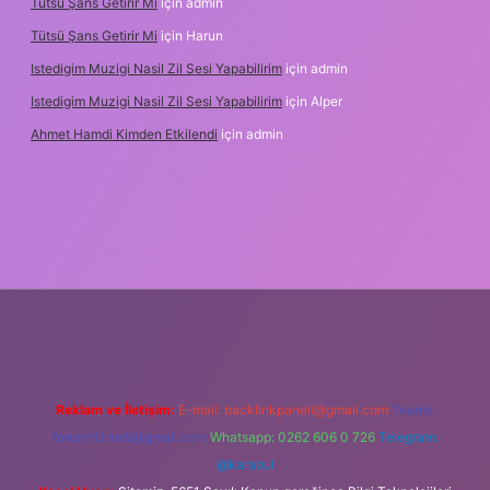
Tütsü Şans Getirir Mi
için
admin
Tütsü Şans Getirir Mi
için
Harun
Istedigim Muzigi Nasil Zil Sesi Yapabilirim
için
admin
Istedigim Muzigi Nasil Zil Sesi Yapabilirim
için
Alper
Ahmet Hamdi Kimden Etkilendi
için
admin
ş adresi
Reklam ve İletişim:
E-mail:
backlinkpaneli@gmail.com
Teams:
forumhizmeti@gmail.com
Whatsapp: 0262 606 0 726
Telegram:
@karabul