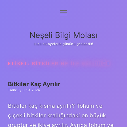
menüyü
Anasayfa
aç
Gizlilik Politikası
Neşeli Bilgi Molası
Yasal Uyarı
Hızlı hikayelerle gününü şenlendir!
Hakkımızda
ETIKET:
BITKILER NE ILE BÖLÜNÜR
Bitkiler Kaç Ayrılır
Tarih: Eylül 19, 2024
Bitkiler kaç kısma ayrılır? Tohum ve
çiçekli bitkiler krallığındaki en büyük
gruptur ve ikiye ayrılır. Ayrıca tohum ve