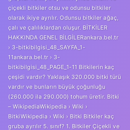
çiçekli bitkiler otsu ve odunsu bitkiler
olarak ikiye ayrılır. Odunsu bitkiler ağaç,
çalı ve çalılıklardan oluşur. BİTKİLER
HAKKINDA GENEL BİLGİLERankara.bel.tr
› 3-bitkibilgisi_48_SAYFA_1-
11ankara.bel.tr › 3-
bitkibilgisi_48_PAGE_1-11 Bitkilerin kaç
çeşidi vardır? Yaklaşık 320.000 bitki türü
vardır ve bunların büyük çoğunluğu
(260.000 ila 290.000) tohum üretir. Bitki
– WikipediaWikipedia › Wiki ›
BitkiWikipedia › Wiki › Bitki Bitkiler kaç
gruba ayrılır 5. sınıf? 1. Bitkiler Çiçekli ve