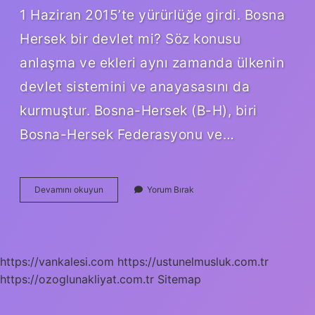
1 Haziran 2015’te yürürlüğe girdi. Bosna
Hersek bir devlet mi? Söz konusu
anlaşma ve ekleri aynı zamanda ülkenin
devlet sistemini ve anayasasını da
kurmuştur. Bosna-Hersek (B-H), biri
Bosna-Hersek Federasyonu ve…
Bosna-
Devamını okuyun
Yorum Bırak
Hersek
Bağımsız
Bir
Ülke
Mi
https://vankalesi.com
https://ustunelmusluk.com.tr
https://ozoglunakliyat.com.tr
Sitemap