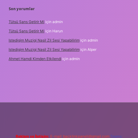
Son yorumlar
Tütsü Şans Getirir Mi
için
admin
Tütsü Şans Getirir Mi
için
Harun
Istedigim Muzigi Nasil Zil Sesi Yapabilirim
için
admin
Istedigim Muzigi Nasil Zil Sesi Yapabilirim
için
Alper
Ahmet Hamdi Kimden Etkilendi
için
admin
adresi
Reklam ve İletişim:
E-mail:
backlinkpaneli@gmail.com
Teams: