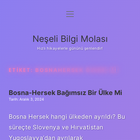
menüyü
Anasayfa
aç
Gizlilik Politikası
Neşeli Bilgi Molası
Yasal Uyarı
Hızlı hikayelerle gününü şenlendir!
Hakkımızda
ETIKET:
BOSNAHERSEK ÖZERK MI
Bosna-Hersek Bağımsız Bir Ülke Mi
Tarih: Aralık 3, 2024
Bosna Hersek hangi ülkeden ayrıldı? Bu
süreçte Slovenya ve Hırvatistan
Yugoslavya’dan ayrılarak