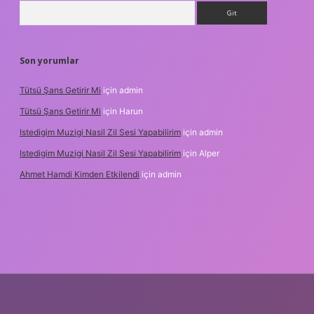
Arama
Son yorumlar
Tütsü Şans Getirir Mi
için
admin
Tütsü Şans Getirir Mi
için
Harun
Istedigim Muzigi Nasil Zil Sesi Yapabilirim
için
admin
Istedigim Muzigi Nasil Zil Sesi Yapabilirim
için
Alper
Ahmet Hamdi Kimden Etkilendi
için
admin
adresi