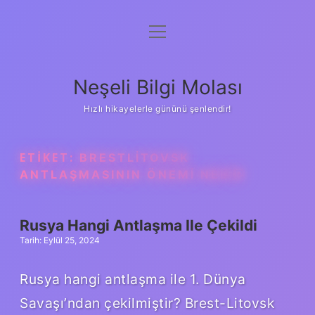
menüyü
Anasayfa
aç
Gizlilik Politikası
Neşeli Bilgi Molası
Yasal Uyarı
Hızlı hikayelerle gününü şenlendir!
Hakkımızda
ETIKET:
BRESTLITOVSK
ANTLAŞMASININ ÖNEMI NEDIR
Rusya Hangi Antlaşma Ile Çekildi
Tarih: Eylül 25, 2024
Rusya hangi antlaşma ile 1. Dünya
Savaşı’ndan çekilmiştir? Brest-Litovsk