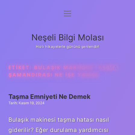
menüyü
Anasayfa
aç
Gizlilik Politikası
Neşeli Bilgi Molası
Yasal Uyarı
Hızlı hikayelerle gününü şenlendir!
Hakkımızda
ETIKET:
BULAŞIK MAKINESI TAŞMA
ŞAMANDIRASI NE IŞE YARAR
Taşma Emniyeti Ne Demek
Tarih: Kasım 19, 2024
Bulaşık makinesi taşma hatası nasıl
giderilir? Eğer durulama yardımcısı