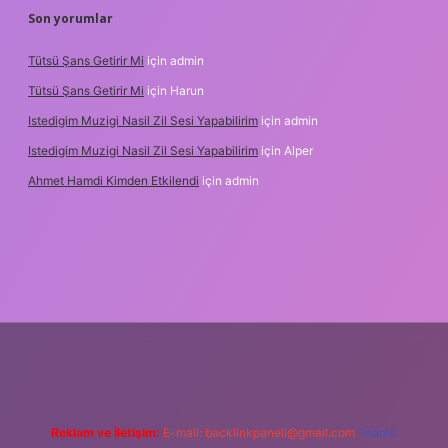
Son yorumlar
Tütsü Şans Getirir Mi
için
admin
Tütsü Şans Getirir Mi
için
Harun
Istedigim Muzigi Nasil Zil Sesi Yapabilirim
için
admin
Istedigim Muzigi Nasil Zil Sesi Yapabilirim
için
Alper
Ahmet Hamdi Kimden Etkilendi
için
admin
 adresi
Reklam ve İletişim:
E-mail:
backlinkpaneli@gmail.com
Teams: