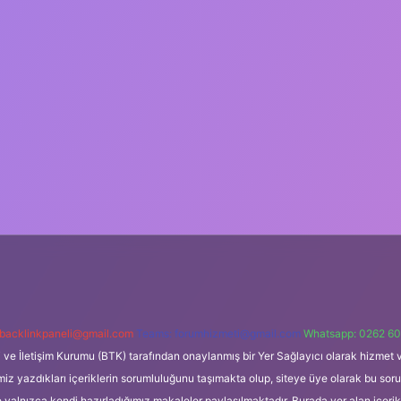
backlinkpaneli@gmail.com
Teams:
forumhizmeti@gmail.com
Whatsapp: 0262 60
i ve İletişim Kurumu (BTK) tarafından onaylanmış bir Yer Sağlayıcı olarak hizmet v
azdıkları içeriklerin sorumluluğunu taşımakta olup, siteye üye olarak bu sorumlul
e yalnızca kendi hazırladığımız makaleler paylaşılmaktadır. Burada yer alan içeri