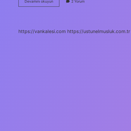
Veri
Devamını okuyun
2 Yorum
Türleri
Kaç
Tanedir
https://vankalesi.com
https://ustunelmusluk.com.tr