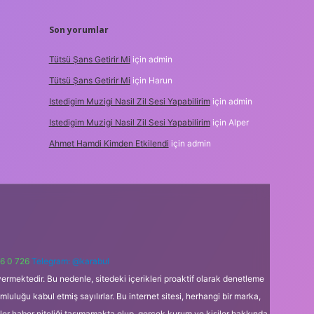
Son yorumlar
Tütsü Şans Getirir Mi
için
admin
Tütsü Şans Getirir Mi
için
Harun
Istedigim Muzigi Nasil Zil Sesi Yapabilirim
için
admin
Istedigim Muzigi Nasil Zil Sesi Yapabilirim
için
Alper
Ahmet Hamdi Kimden Etkilendi
için
admin
6 0 726
Telegram: @karabul
ermektedir. Bu nedenle, sitedeki içerikleri proaktif olarak denetleme
uğu kabul etmiş sayılırlar. Bu internet sitesi, herhangi bir marka,
kler haber niteliği taşımamakta olup, gerçek kurum ve kişiler hakkında