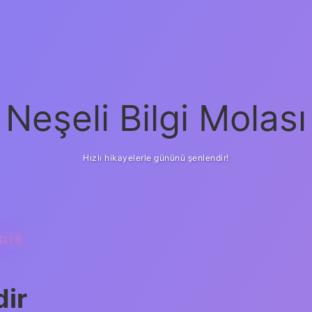
Neşeli Bilgi Molası
Hızlı hikayelerle gününü şenlendir!
DIR
dir