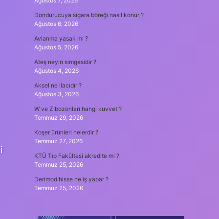
Ağustos 7, 2026
Dondurucuya sigara böreği nasıl konur ?
Ağustos 6, 2026
Avlanma yasak mı ?
Ağustos 5, 2026
Ateş neyin simgesidir ?
Ağustos 4, 2026
Aksel ne ilacıdır ?
Ağustos 3, 2026
W ve Z bozonları hangi kuvvet ?
Temmuz 29, 2026
Koşer ürünleri nelerdir ?
Temmuz 27, 2026
i
KTÜ Tıp Fakültesi akredite mi ?
Temmuz 25, 2026
Derimod hisse ne iş yapar ?
Temmuz 25, 2026