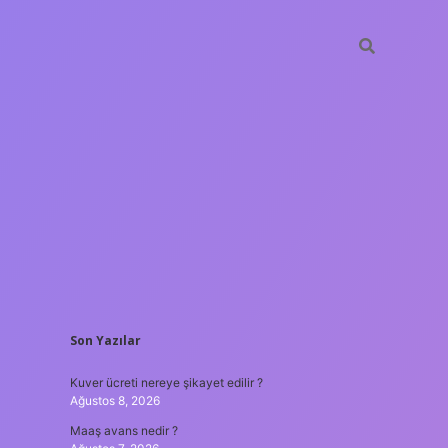
SIDEBAR
Son Yazılar
ilbet yeni giriş adresi
Kuver ücreti nereye şikayet edilir ?
Ağustos 8, 2026
Maaş avans nedir ?