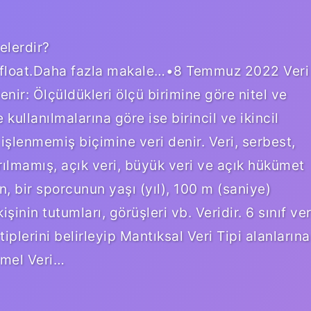
nelerdir?
le.float.Daha fazla makale…•8 Temmuz 2022 Veri
lenir: Ölçüldükleri ölçü birimine göre nitel ve
 kullanılmalarına göre ise birincil ve ikincil
, işlenmemiş biçimine veri denir. Veri, serbest,
rılmamış, açık veri, büyük veri ve açık hükümet
in, bir sporcunun yaşı (yıl), 100 m (saniye)
inin tutumları, görüşleri vb. Veridir. 6 sınıf ver
iplerini belirleyip Mantıksal Veri Tipi alanlarına
Temel Veri…