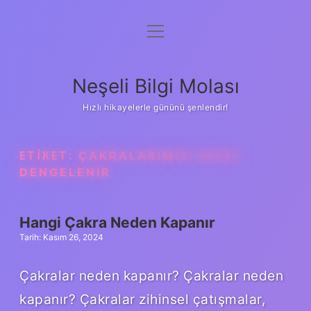
menüyü
Anasayfa
aç
Gizlilik Politikası
Neşeli Bilgi Molası
Yasal Uyarı
Hızlı hikayelerle gününü şenlendir!
Hakkımızda
ETIKET:
ÇAKRALARIMIZI NASIL
DENGELENIR
Hangi Çakra Neden Kapanır
Tarih: Kasım 26, 2024
Çakralar neden kapanır? Çakralar neden
kapanır? Çakralar zihinsel çatışmalar,