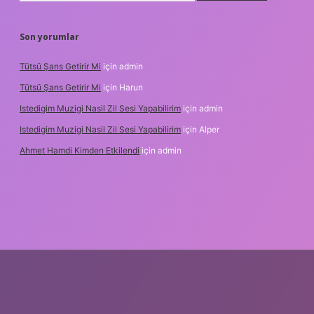
Son yorumlar
Tütsü Şans Getirir Mi
için
admin
Tütsü Şans Getirir Mi
için
Harun
Istedigim Muzigi Nasil Zil Sesi Yapabilirim
için
admin
Istedigim Muzigi Nasil Zil Sesi Yapabilirim
için
Alper
Ahmet Hamdi Kimden Etkilendi
için
admin
 adresi