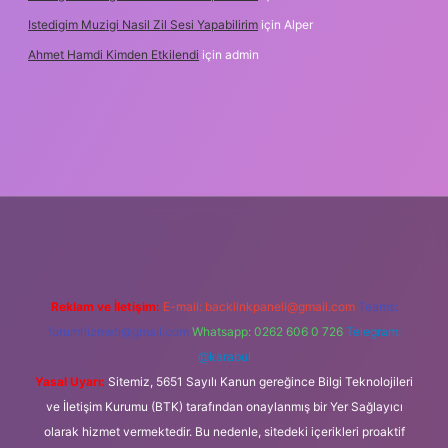
Istedigim Muzigi Nasil Zil Sesi Yapabilirim
için
Alper
Ahmet Hamdi Kimden Etkilendi
için
admin
 adresi
Reklam ve İletişim:
E-mail:
backlinkpaneli@gmail.com
Teams:
forumhizmeti@gmail.com
Whatsapp: 0262 606 0 726
Telegram:
@karabul
Yasal Uyarı:
Sitemiz, 5651 Sayılı Kanun gereğince Bilgi Teknolojileri
ve İletişim Kurumu (BTK) tarafından onaylanmış bir Yer Sağlayıcı
olarak hizmet vermektedir. Bu nedenle, sitedeki içerikleri proaktif