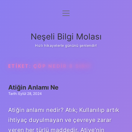
menüyü
Anasayfa
aç
Gizlilik Politikası
Neşeli Bilgi Molası
Yasal Uyarı
Hızlı hikayelerle gününü şenlendir!
Hakkımızda
ETIKET:
ÇÖP NEDIR 8 SINIF
Atiğin Anlamı Ne
Tarih: Eylül 28, 2024
Atiğin anlamı nedir? Atık; Kullanılıp artık
ihtiyaç duyulmayan ve çevreye zarar
veren her türlü maddedir. Atiye’nin