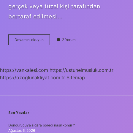
gerçek veya tüzel kişi tarafından
bertaraf edilmesi…
Atiğin
Devamını okuyun
2 Yorum
Anlamı
Ne
https://vankalesi.com
https://ustunelmusluk.com.tr
https://ozoglunakliyat.com.tr
Sitemap
SIDEBAR
Son Yazılar
Dondurucuya sigara böreği nasıl konur ?
Ağustos 6, 2026