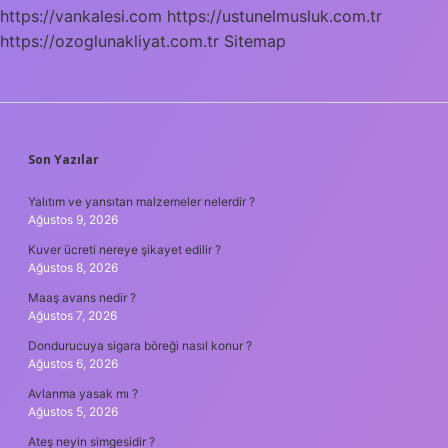
https://vankalesi.com
https://ustunelmusluk.com.tr
https://ozoglunakliyat.com.tr
Sitemap
SIDEBAR
Son Yazılar
Yalıtım ve yansıtan malzemeler nelerdir ?
Ağustos 9, 2026
Kuver ücreti nereye şikayet edilir ?
Ağustos 8, 2026
Maaş avans nedir ?
Ağustos 7, 2026
Dondurucuya sigara böreği nasıl konur ?
Ağustos 6, 2026
Avlanma yasak mı ?
Ağustos 5, 2026
Ateş neyin simgesidir ?