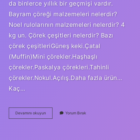
da binlerce yıllık bir geçmişi vardır.
Bayram çöreği malzemeleri nelerdir?
Noel rulolarının malzemeleri nelerdir? 4
kg un. Çörek çeşitleri nelerdir? Bazı
çörek çeşitleriGüneş keki.Çatal
(Muffin)Mini çörekler.Haşhaşlı
çörekler.Paskalya çörekleri.Tahinli
çörekler.Nokul.Açılış.Daha fazla ürün…
Kaç…
Çörek
Devamını okuyun
Yorum Bırak
Baharatları
Nelerdir