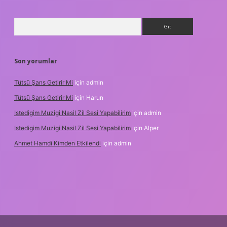
Arama
Son yorumlar
Tütsü Şans Getirir Mi
için
admin
Tütsü Şans Getirir Mi
için
Harun
Istedigim Muzigi Nasil Zil Sesi Yapabilirim
için
admin
Istedigim Muzigi Nasil Zil Sesi Yapabilirim
için
Alper
Ahmet Hamdi Kimden Etkilendi
için
admin
ş adresi