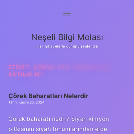
menüyü
Anasayfa
aç
Gizlilik Politikası
Neşeli Bilgi Molası
Yasal Uyarı
Hızlı hikayelerle gününü şenlendir!
Hakkımızda
ETIKET:
ÇÖREK OTU YEMEKLERE
KATILIR MI
Çörek Baharatları Nelerdir
Tarih: Kasım 25, 2024
Çörek baharatı nedir? Siyah kimyon
bitkisinin siyah tohumlarından elde