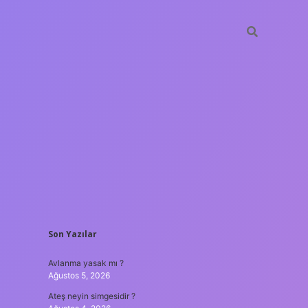
SIDEBAR
Son Yazılar
ilbet yeni giriş adresi
Avlanma yasak mı ?
Ağustos 5, 2026
Ateş neyin simgesidir ?