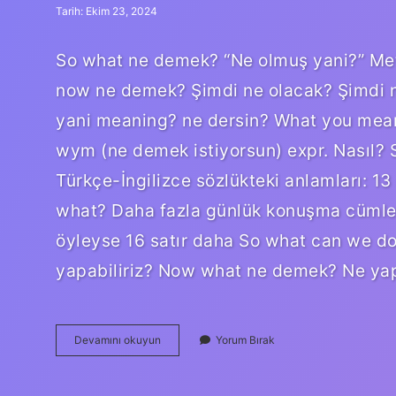
Tarih: Ekim 23, 2024
So what ne demek? “Ne olmuş yani?” Met
now ne demek? Şimdi ne olacak? Şimdi n
yani meaning? ne dersin? What you mea
wym (ne demek istiyorsun) expr. Nasıl? S
Türkçe-İngilizce sözlükteki anlamları: 
what? Daha fazla günlük konuşma cümles
öyleyse 16 satır daha So what can we do
yapabiliriz? Now what ne demek? Ne ya
So
Devamını okuyun
Yorum Bırak
What
Yani
Ne