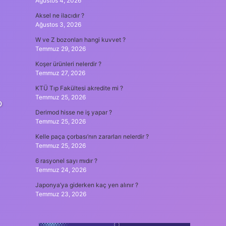
Ağustos 4, 2026
Aksel ne ilacıdır ?
Ağustos 3, 2026
W ve Z bozonları hangi kuvvet ?
Temmuz 29, 2026
Koşer ürünleri nelerdir ?
Temmuz 27, 2026
KTÜ Tıp Fakültesi akredite mi ?
Temmuz 25, 2026
o
Derimod hisse ne iş yapar ?
Temmuz 25, 2026
Kelle paça çorbası’nın zararları nelerdir ?
Temmuz 25, 2026
6 rasyonel sayı mıdır ?
Temmuz 24, 2026
Japonya’ya giderken kaç yen alınır ?
Temmuz 23, 2026