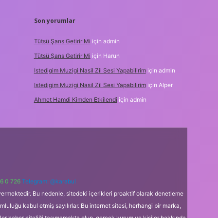
Son yorumlar
Tütsü Şans Getirir Mi
için
admin
Tütsü Şans Getirir Mi
için
Harun
Istedigim Muzigi Nasil Zil Sesi Yapabilirim
için
admin
Istedigim Muzigi Nasil Zil Sesi Yapabilirim
için
Alper
Ahmet Hamdi Kimden Etkilendi
için
admin
6 0 726
Telegram: @karabul
ermektedir. Bu nedenle, sitedeki içerikleri proaktif olarak denetleme
uğu kabul etmiş sayılırlar. Bu internet sitesi, herhangi bir marka,
kler haber niteliği taşımamakta olup, gerçek kurum ve kişiler hakkında