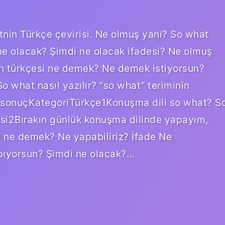
nin Türkçe çevirisi. Ne olmuş yani? So what
e olacak? Şimdi ne olacak ifadesi? Ne olmuş
n türkçesi ne demek? Ne demek istiyorsun?
o what nasıl yazılır? “so what” teriminin
13 sonuçKategoriTürkçe1Konuşma dili so what? S
i2Bırakın günlük konuşma dilinde yapayım,
 ne demek? Ne yapabiliriz? İfade Ne
pıyorsun? Şimdi ne olacak?…