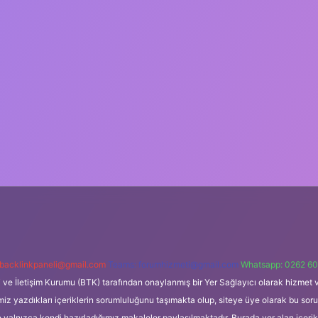
backlinkpaneli@gmail.com
Teams:
forumhizmeti@gmail.com
Whatsapp: 0262 60
i ve İletişim Kurumu (BTK) tarafından onaylanmış bir Yer Sağlayıcı olarak hizmet v
azdıkları içeriklerin sorumluluğunu taşımakta olup, siteye üye olarak bu sorumlul
e yalnızca kendi hazırladığımız makaleler paylaşılmaktadır. Burada yer alan içeri