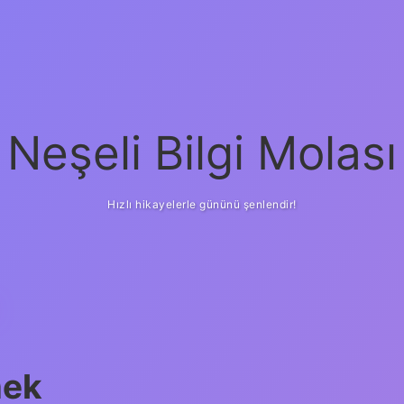
Neşeli Bilgi Molası
Hızlı hikayelerle gününü şenlendir!
mek