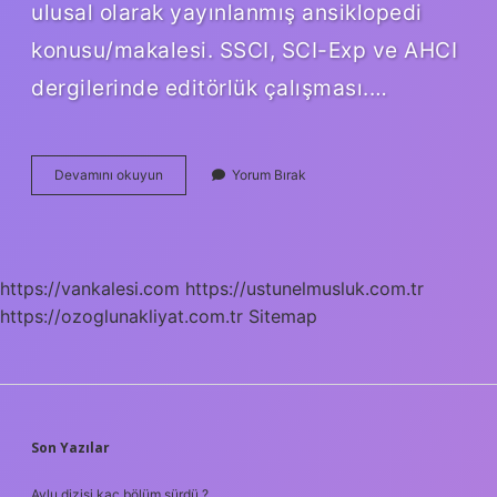
ulusal olarak yayınlanmış ansiklopedi
konusu/makalesi. SSCI, SCI-Exp ve AHCI
dergilerinde editörlük çalışması.…
Bir
Devamını okuyun
Yorum Bırak
Bildiri
Kaç
Puan
https://vankalesi.com
https://ustunelmusluk.com.tr
https://ozoglunakliyat.com.tr
Sitemap
SIDEBAR
Son Yazılar
Avlu dizisi kaç bölüm sürdü ?