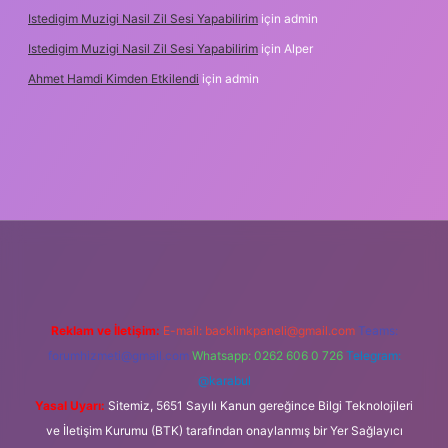
Istedigim Muzigi Nasil Zil Sesi Yapabilirim
için
admin
Istedigim Muzigi Nasil Zil Sesi Yapabilirim
için
Alper
Ahmet Hamdi Kimden Etkilendi
için
admin
iş adresi
Reklam ve İletişim:
E-mail:
backlinkpaneli@gmail.com
Teams:
forumhizmeti@gmail.com
Whatsapp: 0262 606 0 726
Telegram:
@karabul
Yasal Uyarı:
Sitemiz, 5651 Sayılı Kanun gereğince Bilgi Teknolojileri
ve İletişim Kurumu (BTK) tarafından onaylanmış bir Yer Sağlayıcı