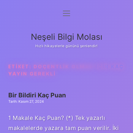
menüyü
Anasayfa
aç
Gizlilik Politikası
Neşeli Bilgi Molası
Yasal Uyarı
Hızlı hikayelerle gününü şenlendir!
Hakkımızda
ETIKET:
DOÇENTLIK OLMAK IÇIN KAÇ
YAYIN GEREKLI
Bir Bildiri Kaç Puan
Tarih: Kasım 27, 2024
1 Makale Kaç Puan? (*) Tek yazarlı
makalelerde yazara tam puan verilir. İki