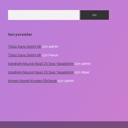
Arama
Son yorumlar
Tütsü Şans Getirir Mi
için
admin
Tütsü Şans Getirir Mi
için
Harun
Istedigim Muzigi Nasil Zil Sesi Yapabilirim
için
admin
Istedigim Muzigi Nasil Zil Sesi Yapabilirim
için
Alper
Ahmet Hamdi Kimden Etkilendi
için
admin
adresi