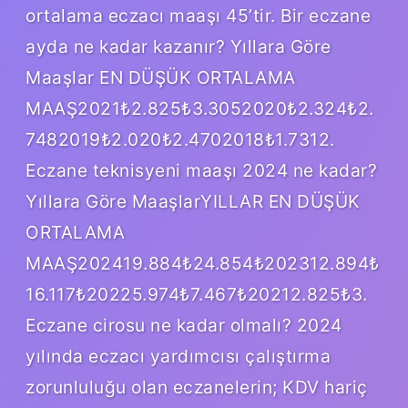
ortalama eczacı maaşı 45’tir. Bir eczane
ayda ne kadar kazanır? Yıllara Göre
Maaşlar EN DÜŞÜK ORTALAMA
MAAŞ2021₺2.825₺3.3052020₺2.324₺2.
7482019₺2.020₺2.4702018₺1.7312.
Eczane teknisyeni maaşı 2024 ne kadar?
Yıllara Göre MaaşlarYILLAR EN DÜŞÜK
ORTALAMA
MAAŞ202419.884₺24.854₺202312.894₺
16.117₺20225.974₺7.467₺20212.825₺3.
Eczane cirosu ne kadar olmalı? 2024
yılında eczacı yardımcısı çalıştırma
zorunluluğu olan eczanelerin; KDV hariç