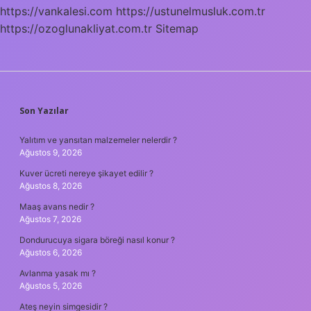
https://vankalesi.com
https://ustunelmusluk.com.tr
https://ozoglunakliyat.com.tr
Sitemap
SIDEBAR
Son Yazılar
Yalıtım ve yansıtan malzemeler nelerdir ?
Ağustos 9, 2026
Kuver ücreti nereye şikayet edilir ?
Ağustos 8, 2026
Maaş avans nedir ?
Ağustos 7, 2026
Dondurucuya sigara böreği nasıl konur ?
Ağustos 6, 2026
Avlanma yasak mı ?
Ağustos 5, 2026
Ateş neyin simgesidir ?