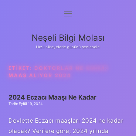
menüyü
Anasayfa
aç
Gizlilik Politikası
Neşeli Bilgi Molası
Yasal Uyarı
Hızlı hikayelerle gününü şenlendir!
Hakkımızda
ETIKET:
DOKTORLAR NE KADAR
MAAŞ ALIYOR 2024
2024 Eczacı Maaşı Ne Kadar
Tarih: Eylül 19, 2024
Devlette Eczacı maaşları 2024 ne kadar
olacak? Verilere göre; 2024 yılında