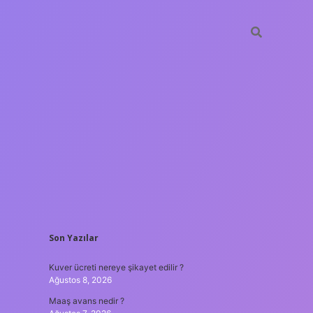
SIDEBAR
Son Yazılar
ilbet yeni giriş adre
Kuver ücreti nereye şikayet edilir ?
Ağustos 8, 2026
Maaş avans nedir ?