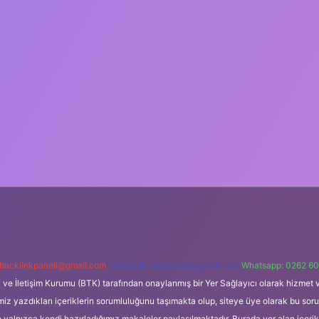
backlinkpaneli@gmail.com
Teams:
forumhizmeti@gmail.com
Whatsapp: 0262 60
i ve İletişim Kurumu (BTK) tarafından onaylanmış bir Yer Sağlayıcı olarak hizmet v
azdıkları içeriklerin sorumluluğunu taşımakta olup, siteye üye olarak bu sorumlul
e yalnızca kendi hazırladığımız makaleler paylaşılmaktadır. Burada yer alan içeri