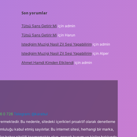
Son yorumlar
Tütsü Şans Getirir Mi
için
admin
Tütsü Şans Getirir Mi
için
Harun
Istedigim Muzigi Nasil Zil Sesi Yapabilirim
için
admin
Istedigim Muzigi Nasil Zil Sesi Yapabilirim
için
Alper
Ahmet Hamdi Kimden Etkilendi
için
admin
6 0 726
Telegram: @karabul
ermektedir. Bu nedenle, sitedeki içerikleri proaktif olarak denetleme
uğu kabul etmiş sayılırlar. Bu internet sitesi, herhangi bir marka,
kler haber niteliği taşımamakta olup, gerçek kurum ve kişiler hakkında