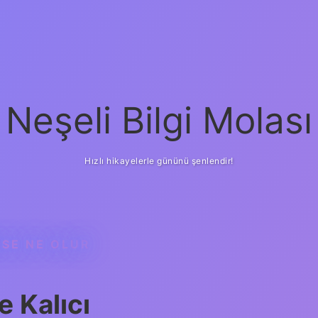
Neşeli Bilgi Molası
Hızlı hikayelerle gününü şenlendir!
SE NE OLUR
 Kalıcı