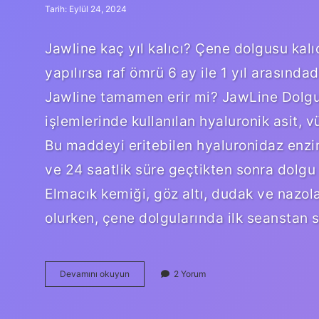
Tarih: Eylül 24, 2024
Jawline kaç yıl kalıcı? Çene dolgusu kalı
yapılırsa raf ömrü 6 ay ile 1 yıl arasındad
Jawline tamamen erir mi? JawLine Dolgu
işlemlerinde kullanılan hyaluronik asit,
Bu maddeyi eritebilen hyaluronidaz enzi
ve 24 saatlik süre geçtikten sonra dolgu
Elmacık kemiği, göz altı, dudak ve nazola
olurken, çene dolgularında ilk seanstan s
Jawline
Devamını okuyun
2 Yorum
Ne
Kadar
Süre