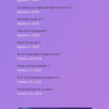
Ağustos 7, 2026
Dondurucuya sigara böreği nasıl konur ?
Ağustos 6, 2026
Avlanma yasak mı ?
Ağustos 5, 2026
Ateş neyin simgesidir ?
Ağustos 4, 2026
.
Aksel ne ilacıdır ?
Ağustos 3, 2026
W ve Z bozonları hangi kuvvet ?
Temmuz 29, 2026
Koşer ürünleri nelerdir ?
Temmuz 27, 2026
KTÜ Tıp Fakültesi akredite mi ?
Temmuz 25, 2026
Derimod hisse ne iş yapar ?
Temmuz 25, 2026