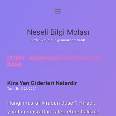
menüyü
Anasayfa
aç
Gizlilik Politikası
Neşeli Bilgi Molası
Yasal Uyarı
Hızlı hikayelerle gününü şenlendir!
Hakkımızda
ETIKET:
DUŞAKABIN KIRILIRSA KIM
ÖDER
Kira Yan Giderleri Nelerdir
Tarih: Eylül 27, 2024
Hangi masraf kiradan düşer? Kiracı,
yapılan masrafları talep etme hakkına