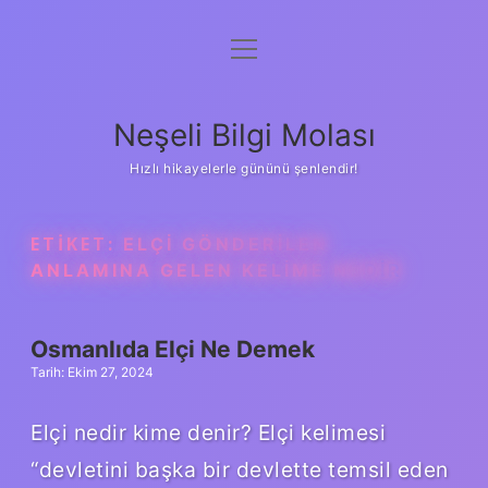
menüyü
Anasayfa
aç
Gizlilik Politikası
Neşeli Bilgi Molası
Yasal Uyarı
Hızlı hikayelerle gününü şenlendir!
Hakkımızda
ETIKET:
ELÇI GÖNDERILEN
ANLAMINA GELEN KELIME NEDIR
Osmanlıda Elçi Ne Demek
Tarih: Ekim 27, 2024
Elçi nedir kime denir? Elçi kelimesi
“devletini başka bir devlette temsil eden