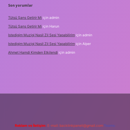
Son yorumlar
Tütsü Şans Getirir Mi
için
admin
Tütsü Şans Getirir Mi
için
Harun
Istedigim Muzigi Nasil Zil Sesi Yapabilirim
için
admin
Istedigim Muzigi Nasil Zil Sesi Yapabilirim
için
Alper
Ahmet Hamdi Kimden Etkilendi
için
admin
adresi
Reklam ve İletişim:
E-mail:
backlinkpaneli@gmail.com
Teams: