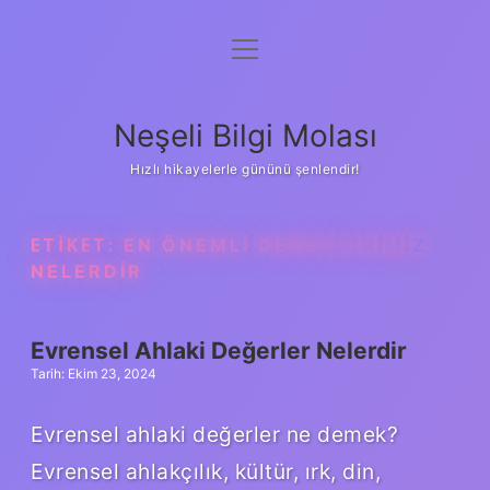
menüyü
Anasayfa
aç
Gizlilik Politikası
Neşeli Bilgi Molası
Yasal Uyarı
Hızlı hikayelerle gününü şenlendir!
Hakkımızda
ETIKET:
EN ÖNEMLI DEĞERLERIMIZ
NELERDIR
Evrensel Ahlaki Değerler Nelerdir
Tarih: Ekim 23, 2024
Evrensel ahlaki değerler ne demek?
Evrensel ahlakçılık, kültür, ırk, din,