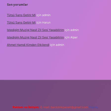
Son yorumlar
Tütsü Şans Getirir Mi
için
admin
Tütsü Şans Getirir Mi
için
Harun
Istedigim Muzigi Nasil Zil Sesi Yapabilirim
için
admin
Istedigim Muzigi Nasil Zil Sesi Yapabilirim
için
Alper
Ahmet Hamdi Kimden Etkilendi
için
admin
 adresi
Reklam ve İletişim:
E-mail:
backlinkpaneli@gmail.com
Teams: