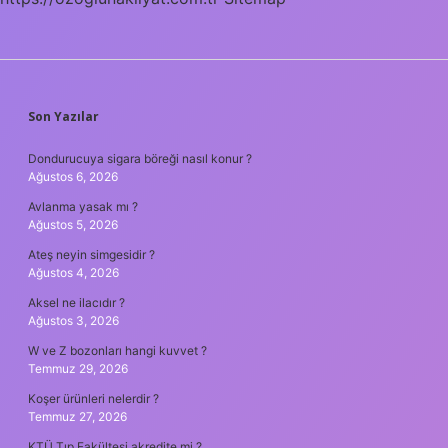
SIDEBAR
Son Yazılar
Dondurucuya sigara böreği nasıl konur ?
Ağustos 6, 2026
Avlanma yasak mı ?
Ağustos 5, 2026
Ateş neyin simgesidir ?
Ağustos 4, 2026
Aksel ne ilacıdır ?
Ağustos 3, 2026
W ve Z bozonları hangi kuvvet ?
Temmuz 29, 2026
Koşer ürünleri nelerdir ?
Temmuz 27, 2026
KTÜ Tıp Fakültesi akredite mi ?