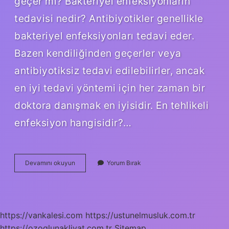
geçer mi? Bakteriyel enfeksiyonların
tedavisi nedir? Antibiyotikler genellikle
bakteriyel enfeksiyonları tedavi eder.
Bazen kendiliğinden geçerler veya
antibiyotiksiz tedavi edilebilirler, ancak
en iyi tedavi yöntemi için her zaman bir
doktora danışmak en iyisidir. En tehlikeli
enfeksiyon hangisidir?…
Bakteriyel
Devamını okuyun
Yorum Bırak
Enfeksiyon
Için
Hangi
Doktora
Gidilir
https://vankalesi.com
https://ustunelmusluk.com.tr
https://ozoglunakliyat.com.tr
Sitemap