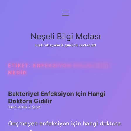
menüyü
Anasayfa
aç
Gizlilik Politikası
Neşeli Bilgi Molası
Yasal Uyarı
Hızlı hikayelerle gününü şenlendir!
Hakkımızda
ETIKET:
ENFEKSIYON POLIKLINIĞI
NEDIR
Bakteriyel Enfeksiyon Için Hangi
Doktora Gidilir
Tarih: Aralık 2, 2024
Geçmeyen enfeksiyon için hangi doktora