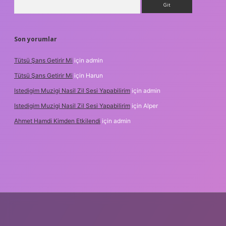
Son yorumlar
Tütsü Şans Getirir Mi
için
admin
Tütsü Şans Getirir Mi
için
Harun
Istedigim Muzigi Nasil Zil Sesi Yapabilirim
için
admin
Istedigim Muzigi Nasil Zil Sesi Yapabilirim
için
Alper
Ahmet Hamdi Kimden Etkilendi
için
admin
adresi