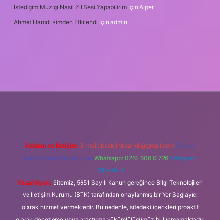
Istedigim Muzigi Nasil Zil Sesi Yapabilirim
için
Alper
Ahmet Hamdi Kimden Etkilendi
için
admin
 adresi
Reklam ve İletişim:
E-mail:
backlinkpaneli@gmail.com
Teams:
forumhizmeti@gmail.com
Whatsapp: 0262 606 0 726
Telegram:
@karabul
Yasal Uyarı:
Sitemiz, 5651 Sayılı Kanun gereğince Bilgi Teknolojileri
ve İletişim Kurumu (BTK) tarafından onaylanmış bir Yer Sağlayıcı
olarak hizmet vermektedir. Bu nedenle, sitedeki içerikleri proaktif
olarak denetleme veya araştırma yükümlülüğümüz bulunmamaktadır.