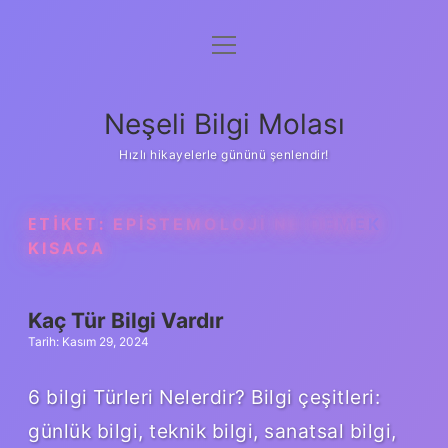
menüyü
Anasayfa
aç
Gizlilik Politikası
Neşeli Bilgi Molası
Yasal Uyarı
Hızlı hikayelerle gününü şenlendir!
Hakkımızda
ETIKET:
EPISTEMOLOJI NE DEMEK
KISACA
Kaç Tür Bilgi Vardır
Tarih: Kasım 29, 2024
6 bilgi Türleri Nelerdir? Bilgi çeşitleri:
günlük bilgi, teknik bilgi, sanatsal bilgi,