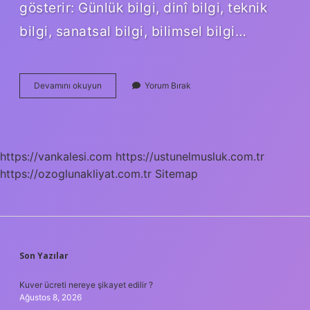
gösterir: Günlük bilgi, dinî bilgi, teknik
bilgi, sanatsal bilgi, bilimsel bilgi…
Kaç
Devamını okuyun
Yorum Bırak
Tür
Bilgi
Vardır
https://vankalesi.com
https://ustunelmusluk.com.tr
https://ozoglunakliyat.com.tr
Sitemap
SIDEBAR
Son Yazılar
Kuver ücreti nereye şikayet edilir ?
Ağustos 8, 2026