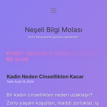
menüyü
Anasayfa
aç
Gizlilik Politikası
Neşeli Bilgi Molası
Yasal Uyarı
Hızlı hikayelerle gününü şenlendir!
Hakkımızda
ETIKET:
EVLILIKTE CINSELLIK YOKSA
NE OLUR
Kadin Neden Cinsellikten Kacar
Tarih: Eylül 19, 2024
Bir kadın cinsellikten neden uzaklaşır?
Zorlu yaşam koşulları, maddi zorluklar, iş