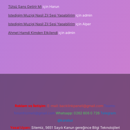
Tütsü Şans Getirir Mi
için
Harun
Istedigim Muzigi Nasil Zil Sesi Yapabilirim
için
admin
Istedigim Muzigi Nasil Zil Sesi Yapabilirim
için
Alper
Ahmet Hamdi Kimden Etkilendi
için
admin
ş adresi
Reklam ve İletişim:
E-mail:
backlinkpaneli@gmail.com
Teams:
forumhizmeti@gmail.com
Whatsapp: 0262 606 0 726
Telegram:
@karabul
Yasal Uyarı:
Sitemiz, 5651 Sayılı Kanun gereğince Bilgi Teknolojileri