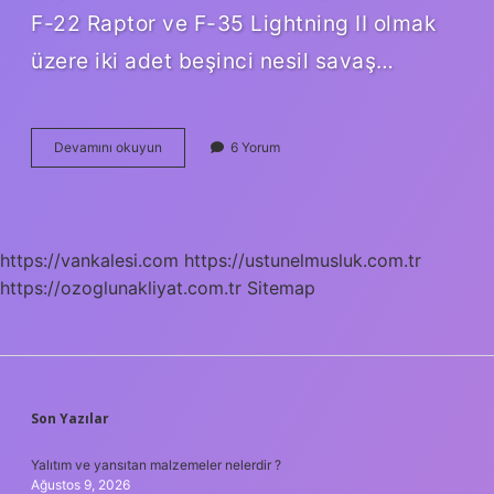
F-22 Raptor ve F-35 Lightning II olmak
üzere iki adet beşinci nesil savaş…
Abd
Devamını okuyun
6 Yorum
Kaç
Adet
F22
Var
https://vankalesi.com
https://ustunelmusluk.com.tr
https://ozoglunakliyat.com.tr
Sitemap
SIDEBAR
Son Yazılar
Yalıtım ve yansıtan malzemeler nelerdir ?
Ağustos 9, 2026