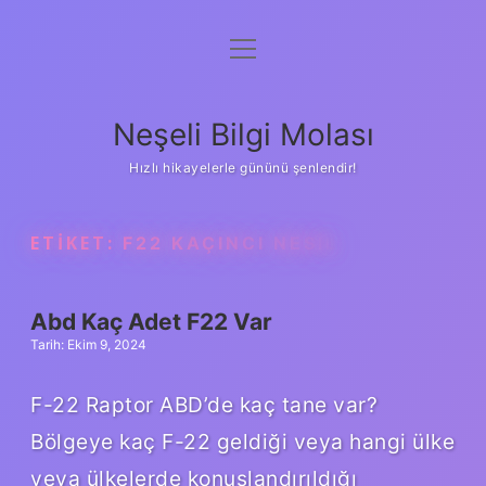
menüyü
Anasayfa
aç
Gizlilik Politikası
Neşeli Bilgi Molası
Yasal Uyarı
Hızlı hikayelerle gününü şenlendir!
Hakkımızda
ETIKET:
F22 KAÇINCI NESIL
Abd Kaç Adet F22 Var
Tarih: Ekim 9, 2024
F-22 Raptor ABD’de kaç tane var?
Bölgeye kaç F-22 geldiği veya hangi ülke
veya ülkelerde konuşlandırıldığı