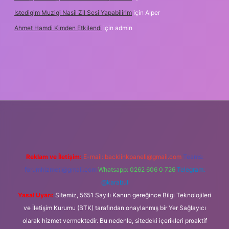
Istedigim Muzigi Nasil Zil Sesi Yapabilirim
için
Alper
Ahmet Hamdi Kimden Etkilendi
için
admin
 adresi
Reklam ve İletişim:
E-mail:
backlinkpaneli@gmail.com
Teams:
forumhizmeti@gmail.com
Whatsapp: 0262 606 0 726
Telegram:
@karabul
Yasal Uyarı:
Sitemiz, 5651 Sayılı Kanun gereğince Bilgi Teknolojileri
ve İletişim Kurumu (BTK) tarafından onaylanmış bir Yer Sağlayıcı
olarak hizmet vermektedir. Bu nedenle, sitedeki içerikleri proaktif