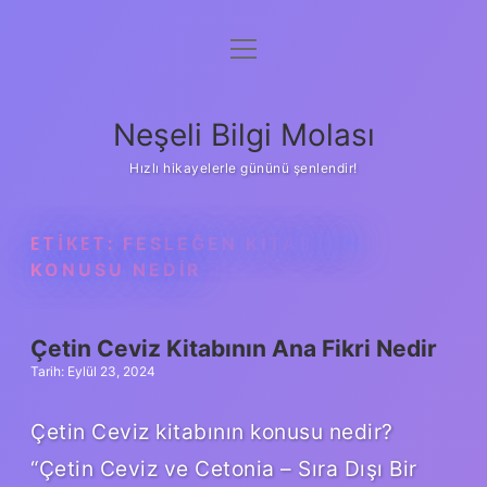
menüyü
Anasayfa
aç
Gizlilik Politikası
Neşeli Bilgi Molası
Yasal Uyarı
Hızlı hikayelerle gününü şenlendir!
Hakkımızda
ETIKET:
FESLEĞEN KITABININ
KONUSU NEDIR
Çetin Ceviz Kitabının Ana Fikri Nedir
Tarih: Eylül 23, 2024
Çetin Ceviz kitabının konusu nedir?
“Çetin Ceviz ve Cetonia – Sıra Dışı Bir