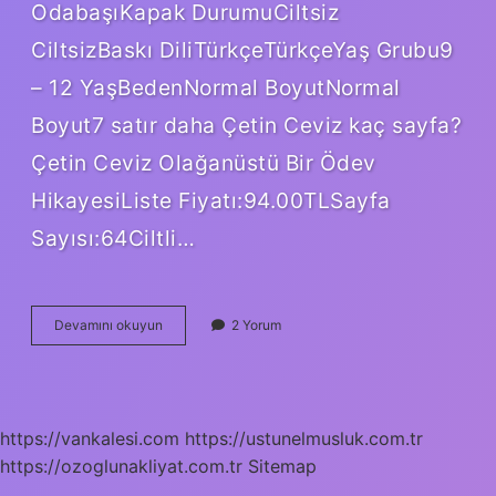
OdabaşıKapak DurumuCiltsiz
CiltsizBaskı DiliTürkçeTürkçeYaş Grubu9
– 12 YaşBedenNormal BoyutNormal
Boyut7 satır daha Çetin Ceviz kaç sayfa?
Çetin Ceviz Olağanüstü Bir Ödev
HikayesiListe Fiyatı:94.00TLSayfa
Sayısı:64Ciltli…
Çetin
Devamını okuyun
2 Yorum
Ceviz
Kitabının
Ana
Fikri
Nedir
https://vankalesi.com
https://ustunelmusluk.com.tr
https://ozoglunakliyat.com.tr
Sitemap