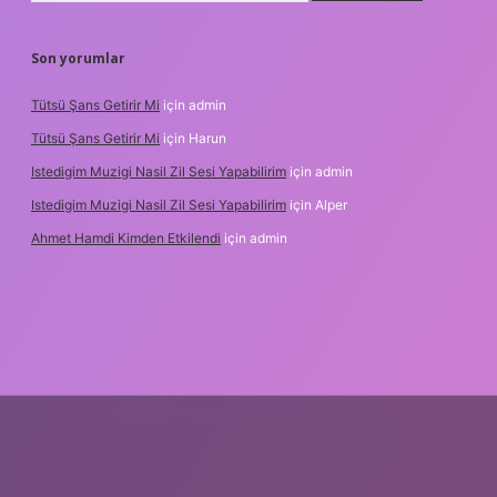
Son yorumlar
Tütsü Şans Getirir Mi
için
admin
Tütsü Şans Getirir Mi
için
Harun
Istedigim Muzigi Nasil Zil Sesi Yapabilirim
için
admin
Istedigim Muzigi Nasil Zil Sesi Yapabilirim
için
Alper
Ahmet Hamdi Kimden Etkilendi
için
admin
 yeni giriş adresi