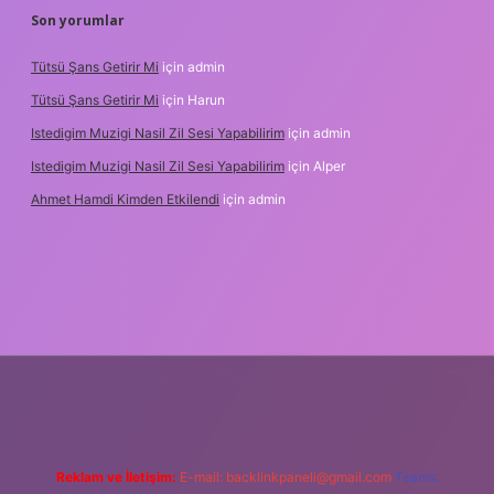
Son yorumlar
Tütsü Şans Getirir Mi
için
admin
Tütsü Şans Getirir Mi
için
Harun
Istedigim Muzigi Nasil Zil Sesi Yapabilirim
için
admin
Istedigim Muzigi Nasil Zil Sesi Yapabilirim
için
Alper
Ahmet Hamdi Kimden Etkilendi
için
admin
si
Reklam ve İletişim:
E-mail:
backlinkpaneli@gmail.com
Teams: