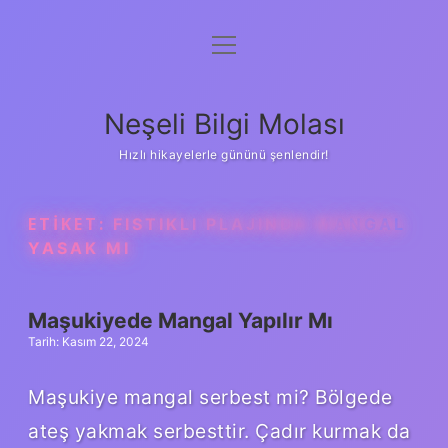
menüyü
Anasayfa
aç
Gizlilik Politikası
Neşeli Bilgi Molası
Yasal Uyarı
Hızlı hikayelerle gününü şenlendir!
Hakkımızda
ETIKET:
FISTIKLI PLAJINDA MANGAL
YASAK MI
Maşukiyede Mangal Yapılır Mı
Tarih: Kasım 22, 2024
Maşukiye mangal serbest mi? Bölgede
ateş yakmak serbesttir. Çadır kurmak da