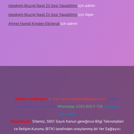
Istedigim Muzigi Nasil Zil Sesi Yapabilirim
için
admin
Istedigim Muzigi Nasil Zil Sesi Yapabilirim
için
Alper
Ahmet Hamdi Kimden Etkilendi
için
admin
ş adresi
Reklam ve İletişim:
E-mail:
backlinkpaneli@gmail.com
Teams:
forumhizmeti@gmail.com
Whatsapp: 0262 606 0 726
Telegram:
@karabul
Yasal Uyarı:
Sitemiz, 5651 Sayılı Kanun gereğince Bilgi Teknolojileri
ve İletişim Kurumu (BTK) tarafından onaylanmış bir Yer Sağlayıcı