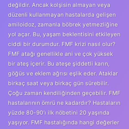
değildir. Ancak kolşisin almayan veya
düzenli kullanmayan hastalarda gelişen
amiloidoz, zamanla böbrek yetmezliğine
yol açar. Bu, yaşam beklentisini etkileyen
ciddi bir durumdur. FMF krizi nasıl olur?
FMF atağı genellikle ani ve çok yüksek
bir ateş içerir. Bu ateşe şiddetli karın,
göğüs ve eklem ağrısı eşlik eder. Ataklar
birkaç saat veya birkaç gün sürebilir.
Çoğu zaman kendiliğinden geçebilir. FMF
hastalarının ömrü ne kadardır? Hastaların
yüzde 80-90’ı ilk nöbetini 20 yaşında
yaşıyor. FMF hastalığında hangi değerler