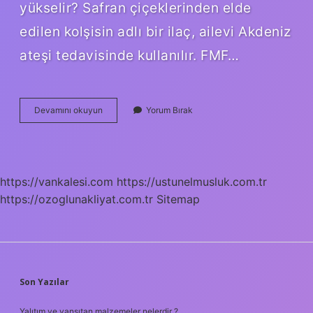
yükselir? Safran çiçeklerinden elde
edilen kolşisin adlı bir ilaç, ailevi Akdeniz
ateşi tedavisinde kullanılır. FMF…
Fmf
Devamını okuyun
Yorum Bırak
Ilerlediğini
Nasıl
Anlarız
https://vankalesi.com
https://ustunelmusluk.com.tr
https://ozoglunakliyat.com.tr
Sitemap
SIDEBAR
Son Yazılar
Yalıtım ve yansıtan malzemeler nelerdir ?