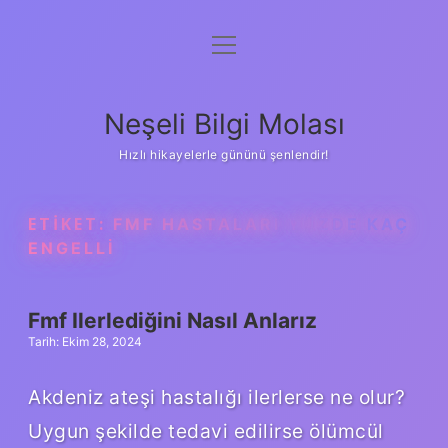
menüyü
Anasayfa
aç
Gizlilik Politikası
Neşeli Bilgi Molası
Yasal Uyarı
Hızlı hikayelerle gününü şenlendir!
Hakkımızda
ETIKET:
FMF HASTALARI YÜZDE KAÇ
ENGELLI
Fmf Ilerlediğini Nasıl Anlarız
Tarih: Ekim 28, 2024
Akdeniz ateşi hastalığı ilerlerse ne olur?
Uygun şekilde tedavi edilirse ölümcül