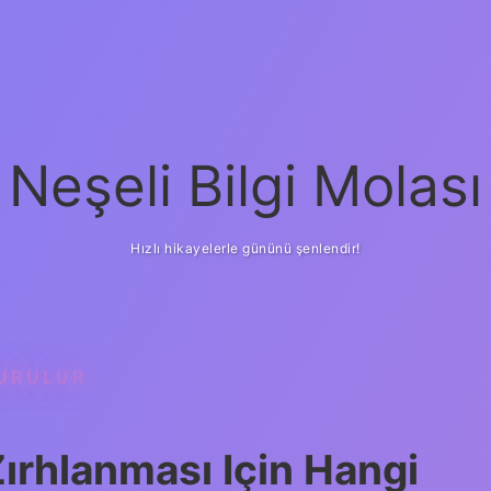
Neşeli Bilgi Molası
Hızlı hikayelerle gününü şenlendir!
DURULUR
Zırhlanması Için Hangi