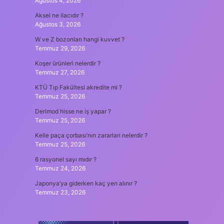
Ağustos 4, 2026
Aksel ne ilacıdır ?
Ağustos 3, 2026
W ve Z bozonları hangi kuvvet ?
Temmuz 29, 2026
Koşer ürünleri nelerdir ?
Temmuz 27, 2026
KTÜ Tıp Fakültesi akredite mi ?
Temmuz 25, 2026
Derimod hisse ne iş yapar ?
Temmuz 25, 2026
Kelle paça çorbası’nın zararları nelerdir ?
Temmuz 25, 2026
6 rasyonel sayı mıdır ?
Temmuz 24, 2026
Japonya’ya giderken kaç yen alınır ?
Temmuz 23, 2026