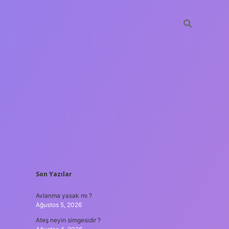
SIDEBAR
Son Yazılar
ilbet yeni giriş adresi
Avlanma yasak mı ?
Ağustos 5, 2026
Ateş neyin simgesidir ?