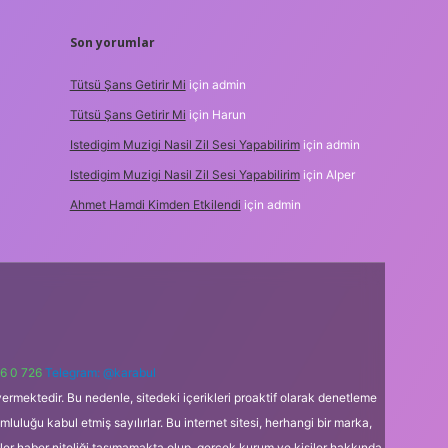
Son yorumlar
Tütsü Şans Getirir Mi
için
admin
Tütsü Şans Getirir Mi
için
Harun
Istedigim Muzigi Nasil Zil Sesi Yapabilirim
için
admin
Istedigim Muzigi Nasil Zil Sesi Yapabilirim
için
Alper
Ahmet Hamdi Kimden Etkilendi
için
admin
6 0 726
Telegram: @karabul
ermektedir. Bu nedenle, sitedeki içerikleri proaktif olarak denetleme
uğu kabul etmiş sayılırlar. Bu internet sitesi, herhangi bir marka,
kler haber niteliği taşımamakta olup, gerçek kurum ve kişiler hakkında