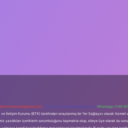
backlinkpaneli@gmail.com
Teams:
forumhizmeti@gmail.com
Whatsapp: 0262 60
i ve İletişim Kurumu (BTK) tarafından onaylanmış bir Yer Sağlayıcı olarak hizmet v
azdıkları içeriklerin sorumluluğunu taşımakta olup, siteye üye olarak bu sorumlul
e yalnızca kendi hazırladığımız makaleler paylaşılmaktadır. Burada yer alan içeri