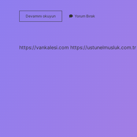
Beta
Devamını okuyun
Yorum Bırak
Parçacıklarının
Zırhlanması
Için
Hangi
Madde
https://vankalesi.com
https://ustunelmusluk.com.tr
Kullanılır