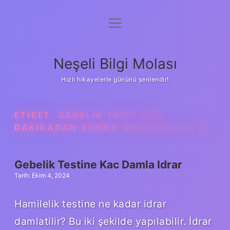
menüyü
Anasayfa
aç
Gizlilik Politikası
Neşeli Bilgi Molası
Yasal Uyarı
Hızlı hikayelerle gününü şenlendir!
Hakkımızda
ETIKET:
GEBELIK TESTI KAÇ
DAKIKADAN SONRA GEÇERSIZ OLUR
Gebelik Testine Kac Damla Idrar
Tarih: Ekim 4, 2024
Hamilelik testine ne kadar idrar
damlatilir? Bu iki şekilde yapılabilir. İdrar