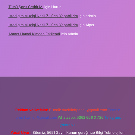
Tütsü Şans Getirir Mi
için
Harun
Istedigim Muzigi Nasil Zil Sesi Yapabilirim
için
admin
Istedigim Muzigi Nasil Zil Sesi Yapabilirim
için
Alper
Ahmet Hamdi Kimden Etkilendi
için
admin
ş adresi
Reklam ve İletişim:
E-mail:
backlinkpaneli@gmail.com
Teams:
forumhizmeti@gmail.com
Whatsapp: 0262 606 0 726
Telegram:
@karabul
Yasal Uyarı:
Sitemiz, 5651 Sayılı Kanun gereğince Bilgi Teknolojileri