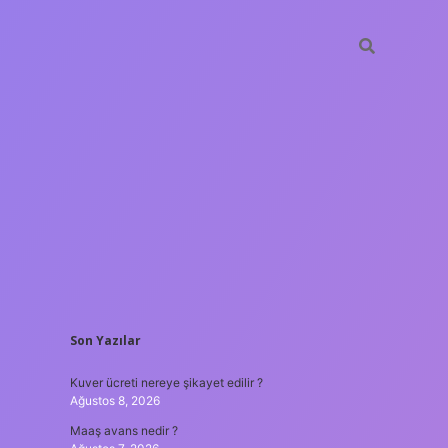
SIDEBAR
Son Yazılar
ilbet yeni giriş adresi
Kuver ücreti nereye şikayet edilir ?
Ağustos 8, 2026
Maaş avans nedir ?