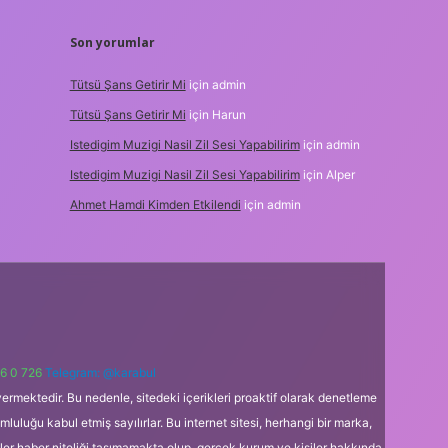
Son yorumlar
Tütsü Şans Getirir Mi
için
admin
Tütsü Şans Getirir Mi
için
Harun
Istedigim Muzigi Nasil Zil Sesi Yapabilirim
için
admin
Istedigim Muzigi Nasil Zil Sesi Yapabilirim
için
Alper
Ahmet Hamdi Kimden Etkilendi
için
admin
6 0 726
Telegram: @karabul
ermektedir. Bu nedenle, sitedeki içerikleri proaktif olarak denetleme
uğu kabul etmiş sayılırlar. Bu internet sitesi, herhangi bir marka,
kler haber niteliği taşımamakta olup, gerçek kurum ve kişiler hakkında