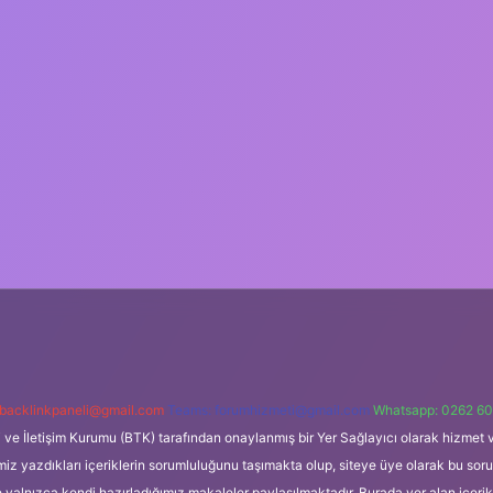
backlinkpaneli@gmail.com
Teams:
forumhizmeti@gmail.com
Whatsapp: 0262 60
i ve İletişim Kurumu (BTK) tarafından onaylanmış bir Yer Sağlayıcı olarak hizmet v
azdıkları içeriklerin sorumluluğunu taşımakta olup, siteye üye olarak bu sorumlul
e yalnızca kendi hazırladığımız makaleler paylaşılmaktadır. Burada yer alan içeri