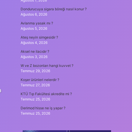
Ağustos 7, 2026
Dondurucuya sigara böreği nasıl konur ?
Ağustos 6, 2026
Avlanma yasak mı ?
Ağustos 5, 2026
Ateş neyin simgesidir ?
Ağustos 4, 2026
Aksel ne ilacıdır ?
Ağustos 3, 2026
W ve Z bozonları hangi kuvvet ?
Temmuz 29, 2026
Koşer ürünleri nelerdir ?
Temmuz 27, 2026
a
KTÜ Tıp Fakültesi akredite mi ?
Temmuz 25, 2026
Derimod hisse ne iş yapar ?
Temmuz 25, 2026