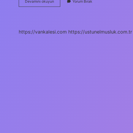
Gümrük
Devamını okuyun
Yorum Bırak
Muafiyetleri
Rejimi
Nedir
https://vankalesi.com
https://ustunelmusluk.com.tr