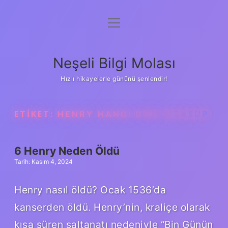
menüyü
Anasayfa
aç
Gizlilik Politikası
Neşeli Bilgi Molası
Yasal Uyarı
Hızlı hikayelerle gününü şenlendir!
Hakkımızda
ETIKET:
HENRY HANGI DINE MENSUP
6 Henry Neden Öldü
Tarih: Kasım 4, 2024
Henry nasıl öldü? Ocak 1536’da
kanserden öldü. Henry’nin, kraliçe olarak
kısa süren saltanatı nedeniyle “Bin Günün