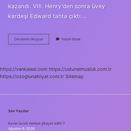
kazandı. VIII. Henry’den sonra üvey
kardeşi Edward tahta çıktı.…
6
Devamını okuyun
Yorum Bırak
Henry
Neden
Öldü
https://vankalesi.com
https://ustunelmusluk.com.tr
https://ozoglunakliyat.com.tr
Sitemap
SIDEBAR
Son Yazılar
Kuver ücreti nereye şikayet edilir ?
Ağustos 8, 2026