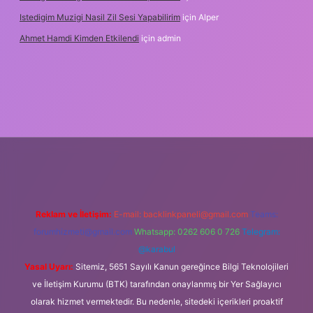
Istedigim Muzigi Nasil Zil Sesi Yapabilirim
için
Alper
Ahmet Hamdi Kimden Etkilendi
için
admin
ş adresi
Reklam ve İletişim:
E-mail:
backlinkpaneli@gmail.com
Teams:
forumhizmeti@gmail.com
Whatsapp: 0262 606 0 726
Telegram:
@karabul
Yasal Uyarı:
Sitemiz, 5651 Sayılı Kanun gereğince Bilgi Teknolojileri
ve İletişim Kurumu (BTK) tarafından onaylanmış bir Yer Sağlayıcı
olarak hizmet vermektedir. Bu nedenle, sitedeki içerikleri proaktif