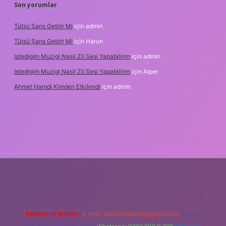
Son yorumlar
Tütsü Şans Getirir Mi
için
admin
Tütsü Şans Getirir Mi
için
Harun
Istedigim Muzigi Nasil Zil Sesi Yapabilirim
için
admin
Istedigim Muzigi Nasil Zil Sesi Yapabilirim
için
Alper
Ahmet Hamdi Kimden Etkilendi
için
admin
adresi
Reklam ve İletişim:
E-mail:
backlinkpaneli@gmail.com
Teams: