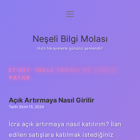
menüyü
Anasayfa
aç
Gizlilik Politikası
Neşeli Bilgi Molası
Yasal Uyarı
Hızlı hikayelerle gününü şenlendir!
Hakkımızda
ETIKET:
İHALE PARASI NE ZAMAN
YATAR
Açık Artırmaya Nasıl Girilir
Tarih: Ekim 15, 2024
İcra açık artırmaya nasıl katılırım? İlan
edilen satışlara katılmak istediğiniz