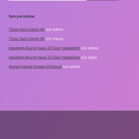
Son yorumlar
Tütsü Şans Getirir Mi
için
admin
Tütsü Şans Getirir Mi
için
Harun
Istedigim Muzigi Nasil Zil Sesi Yapabilirim
için
admin
Istedigim Muzigi Nasil Zil Sesi Yapabilirim
için
Alper
Ahmet Hamdi Kimden Etkilendi
için
admin
dresi